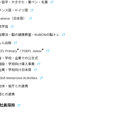
ン習字・かきかた・筆ペン・毛筆
ランス語・ドイツ語
panese（日本語）
信学習
習療法・脳の健康教室・KUMONの脳トレ
もん出版
®
®
EFL Primary
/
TOEFL Junior
設・学校・企業での公文式
施設・学校向け導入事業
企業・学校向け日本語
lish Immersion Activities
治体・省庁との連携
団との連携
社員採用