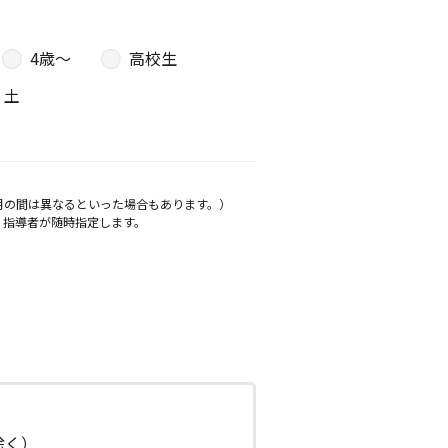
4歳〜
高校生
土
月の間は異なるといった場合もあります。）
、指導者が随時指定します。
日除く）