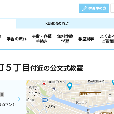
学習中の方
KUMONの原点
の
会費・各種
無料体験
よくあ
学習の流れ
教室見学
手続き
学習
ご質問
町５丁目
付近の公文式教室
日
藤原マンシ