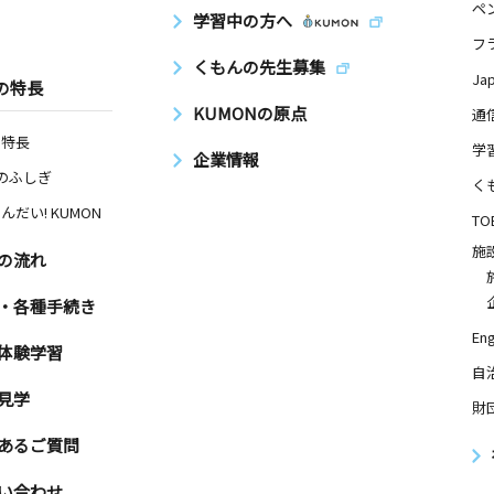
ペ
学習中の方へ
フ
くもんの先生募集
Ja
の特長
KUMONの原点
通
の特長
学
企業情報
Nのふしぎ
く
んだい! KUMON
TO
施
の流れ
・各種手続き
Eng
体験学習
自
見学
財
あるご質問
い合わせ