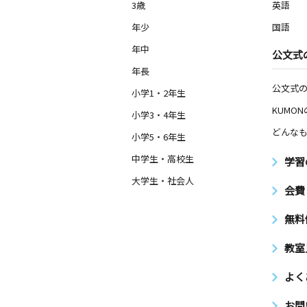
3歳
英語
年少
国語
年中
公文式
年長
公文式
小学1・2年生
KUMO
小学3・4年生
どんなも
小学5・6年生
中学生・高校生
学習
大学生・社会人
会費
無料
教室
よく
お問