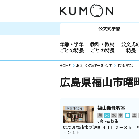
公文式学習
年齢・学年
教科・教材
公文式
ごとの特長
ごとの特長
特長
HOME
お近くの教室を探す
検索結果
広島県福山市曙
福山新涯教室
月
火
水
木
金
土
0歳～高校生
広島県福山市新涯町４丁目２－３５ 
ョン１Ｆ