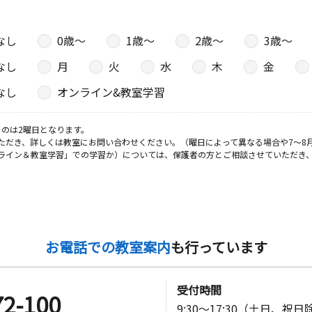
なし
0歳〜
1歳〜
2歳〜
3歳〜
日
なし
月
火
水
木
金
なし
オンライン&教室学習
のは2曜日となります。
日
ただき、詳しくは教室にお問い合わせください。（曜日によって異なる場合や7～8
ライン＆教室学習」での学習か）については、保護者の方とご相談させていただき
お電話での教室案内
も行っています
受付時間
72-100
9:30～17:30（土日、祝