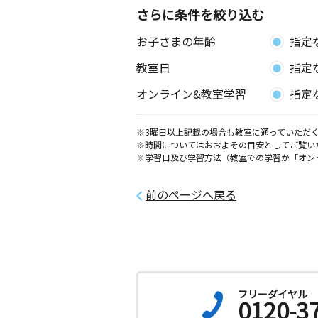
広島県福山市南手城町４丁目３－１６
さらに条件を絞り込む
お子さまの年齢
指定
南手城１丁目教室
月
火
水
木
金
土
教室日
指定
2歳～高校生
広島県福山市南手城町１丁目８－３０
オンライン&教室学習
指定
福山東手城教室
※3曜日以上記載の場合も教室に通っていただく
月
火
水
木
金
土
※時間についてはおおよその目安としてご覧い
2歳～高校生
※学習日及び学習方法（教室での学習か「オン
広島県福山市東手城町３丁目３５－３
前のページへ戻る
フリーダイヤル
0120-3