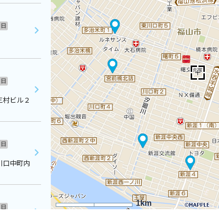
日
日
三村ビル２
日
川口中町内
1km
日