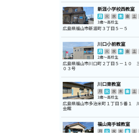
新涯小学校西教室
月
火
水
木
金
土
3歳～高校生
広島県福山市新涯町３丁目５－５
川口小前教室
月
火
水
木
金
土
2歳～高校生
広島県福山市川口町２丁目５－１０ 
０３号
川口東教室
月
火
水
木
金
土
3歳～高校生
広島県福山市多治米町１丁目５番１ 
会館
福山南手城教室
月
火
水
木
金
土
3歳～高校生