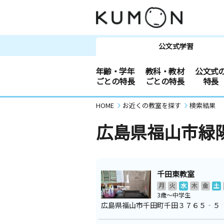
公文式学習
年齢・学年
教科・教材
公文式
ごとの特長
ごとの特長
特長
HOME
お近くの教室を探す
検索結果
広島県福山市緑
千田東教室
月
火
水
木
金
土
3歳～中学生
広島県福山市千田町千田３７６５‐５