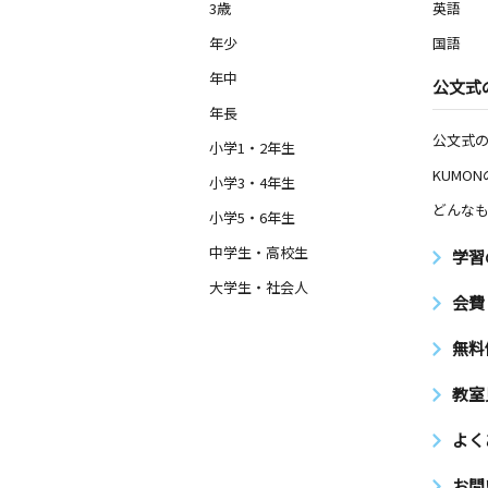
3歳
英語
年少
国語
年中
公文式
年長
公文式
小学1・2年生
KUMO
小学3・4年生
どんなも
小学5・6年生
中学生・高校生
学習
大学生・社会人
会費
無料
教室
よく
お問