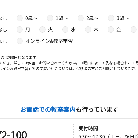
日
なし
0歳〜
1歳〜
2歳〜
3歳〜
 第１ペア
なし
月
火
水
木
金
なし
オンライン&教室学習
日
のは2曜日となります。
ただき、詳しくは教室にお問い合わせください。（曜日によって異なる場合や7～8
６号塩崎神
ライン＆教室学習」での学習か）については、保護者の方とご相談させていただき
お電話での教室案内
も行っています
受付時間
72-100
9:30～17:30（土日、祝