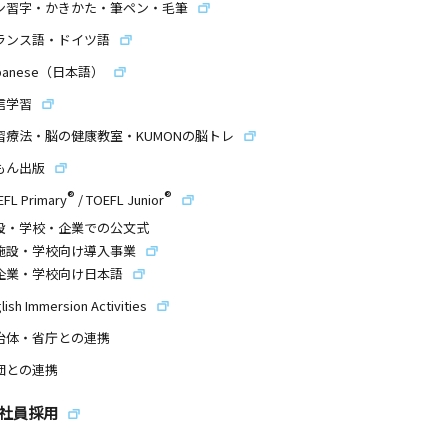
ン習字・かきかた・筆ペン・毛筆
ランス語・ドイツ語
panese（日本語）
信学習
習療法・脳の健康教室・KUMONの脳トレ
もん出版
®
®
EFL Primary
/
TOEFL Junior
設・学校・企業での公文式
施設・学校向け導入事業
企業・学校向け日本語
lish Immersion Activities
治体・省庁との連携
団との連携
社員採用