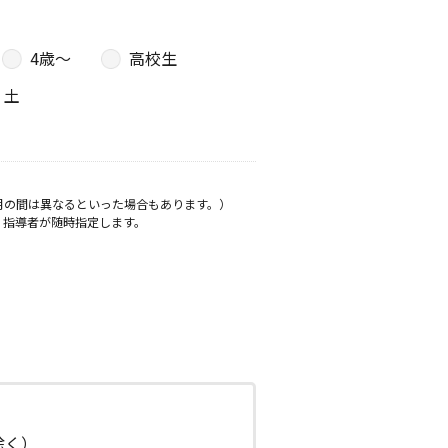
4歳〜
高校生
土
月の間は異なるといった場合もあります。）
、指導者が随時指定します。
日除く）