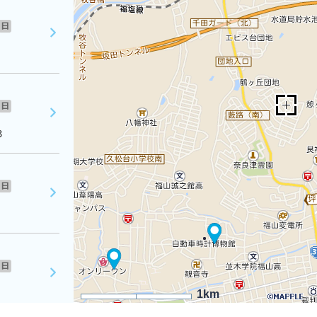
日
日
３
日
日
1km