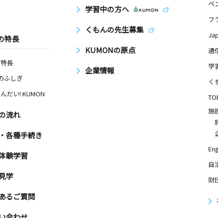
ペ
学習中の方へ
フ
くもんの先生募集
Ja
の特長
KUMONの原点
通
の特長
学
企業情報
Nのふしぎ
く
んだい! KUMON
TO
施
の流れ
・各種手続き
Eng
体験学習
自
見学
財
あるご質問
い合わせ