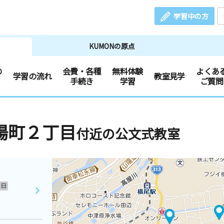
学習中の方
KUMONの原点
の
会費・各種
無料体験
よくあ
学習の流れ
教室見学
手続き
学習
ご質問
陽町２丁目
付近の公文式教室
日