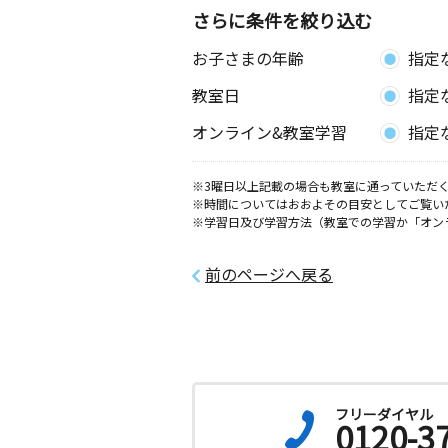
福山木之庄教室
さらに条件を絞り込む
月
火
水
木
金
土
お子さまの年齢
指定
2歳～高校生
広島県福山市木之庄町１丁目１６－２
教室日
指定
シティ木之庄２Ｆ
オンライン&教室学習
指定
福山深津教室
月
火
水
木
金
土
※3曜日以上記載の場合も教室に通っていただく
0歳～高校生
※時間についてはおおよその目安としてご覧い
広島県福山市東深津町６丁目１５番３
※学習日及び学習方法（教室での学習か「オン
社内沖組会館
前のページへ戻る
フリーダイヤル
0120-3