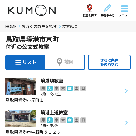
教室を探す
学習中の方
メニュー
HOME
お近くの教室を探す
検索結果
鳥取県境港市京町
付近の公文式教室
さらに条件
地図
リスト
を絞り込む
境港境教室
月
火
水
木
金
土
日
2歳～高校生
鳥取県境港市元町１
境港上道教室
月
火
水
木
金
土
日
3歳～高校生
鳥取県境港市中野町５１２３