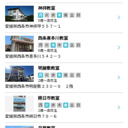
神拝教室
月
火
水
木
金
土
日
0歳～高校生
愛媛県西条市神拝甲５５７－１
西条喜多川教室
月
火
水
木
金
土
日
0歳～高校生
愛媛県西条市喜多川５４２－３
明屋敷教室
月
火
水
木
金
土
日
2歳～高校生
愛媛県西条市明屋敷２３０－８ ２階
朔日市教室
月
火
水
木
金
土
日
2歳～高校生
愛媛県西条市朔日市７８－６
丹原教室