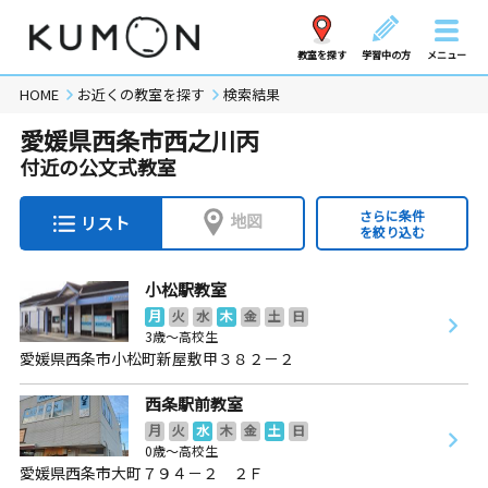
教室を探す
学習中の方
メニュー
HOME
お近くの教室を探す
検索結果
愛媛県西条市西之川丙
付近の公文式教室
さらに条件
地図
リスト
を絞り込む
小松駅教室
月
火
水
木
金
土
日
3歳～高校生
愛媛県西条市小松町新屋敷甲３８２－２
西条駅前教室
月
火
水
木
金
土
日
0歳～高校生
愛媛県西条市大町７９４－２ ２Ｆ