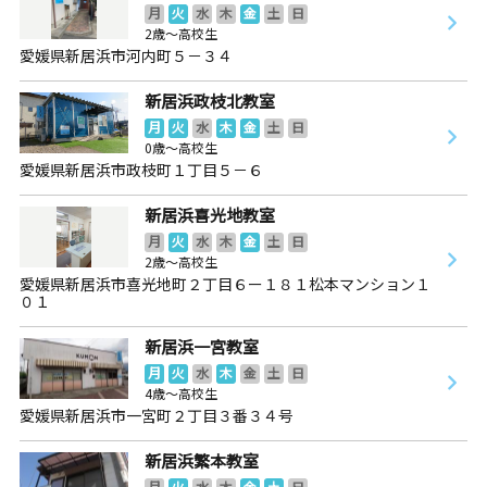
月
火
水
木
金
土
日
2歳～高校生
愛媛県新居浜市河内町５－３４
新居浜政枝北教室
月
火
水
木
金
土
日
0歳～高校生
愛媛県新居浜市政枝町１丁目５－６
新居浜喜光地教室
月
火
水
木
金
土
日
2歳～高校生
愛媛県新居浜市喜光地町２丁目６ー１８１松本マンション１
０１
新居浜一宮教室
月
火
水
木
金
土
日
4歳～高校生
愛媛県新居浜市一宮町２丁目３番３４号
新居浜繁本教室
月
火
水
木
金
土
日