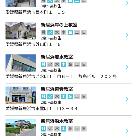
3歳～高校生
愛媛県新居浜市繁本町１－１５
新居浜岸の上教室
月
火
水
木
金
土
日
2歳～高校生
愛媛県新居浜市外山町１－６
新居浜若水教室
月
火
水
木
金
土
日
3歳～高校生
愛媛県新居浜市若水町１丁目６－１ 敷島ビル ２０３号
新居浜東雲教室
月
火
水
木
金
土
日
2歳～高校生
愛媛県新居浜市東雲町１丁目３－３４
新居浜船木教室
月
火
水
木
金
土
日
0歳～高校生