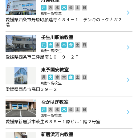
月
火
水
木
金
土
日
0歳～高校生
愛媛県西条市丹原町願連寺４８４－１ デンキのトクナガ２
階
壬生川駅前教室
月
火
水
木
金
土
日
0歳～高校生
愛媛県西条市三津屋南１０ー９ ２Ｆ
東予国安教室
月
火
水
木
金
土
日
0歳～高校生
愛媛県西条市高田３９ー２
なかはぎ教室
月
火
水
木
金
土
日
3歳～高校生
愛媛県新居浜市萩生６８８－１原ビル１階２号室
新居浜河内教室