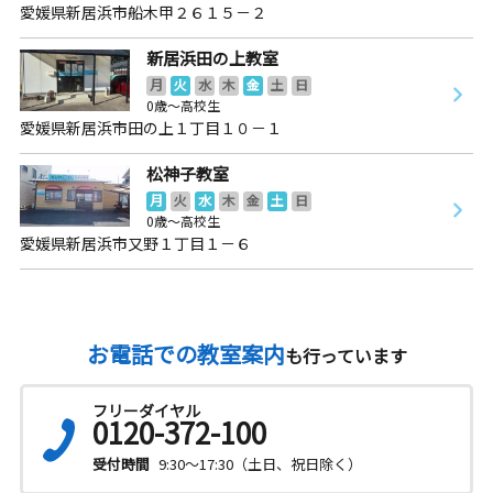
愛媛県新居浜市船木甲２６１５－２
新居浜田の上教室
月
火
水
木
金
土
日
0歳～高校生
愛媛県新居浜市田の上１丁目１０－１
松神子教室
月
火
水
木
金
土
日
0歳～高校生
愛媛県新居浜市又野１丁目１－６
お電話での教室案内
も行っています
フリーダイヤル
0120-372-100
受付時間
9:30～17:30（土日、祝日除く）