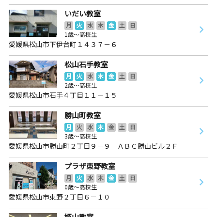
いだい教室
月
火
水
木
金
土
日
1歳～高校生
愛媛県松山市下伊台町１４３７－６
松山石手教室
月
火
水
木
金
土
日
2歳～高校生
愛媛県松山市石手４丁目１１－１５
勝山町教室
月
火
水
木
金
土
日
3歳～高校生
愛媛県松山市勝山町２丁目９－９ ＡＢＣ勝山ビル２Ｆ
プラザ東野教室
月
火
水
木
金
土
日
0歳～高校生
愛媛県松山市東野２丁目６－１０
姫山教室