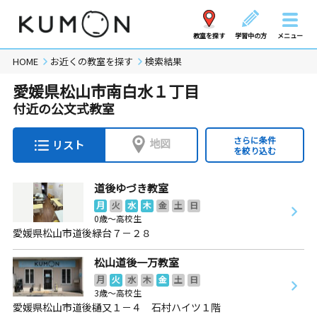
教室を探す
学習中の方
メニュー
HOME
お近くの教室を探す
検索結果
愛媛県松山市南白水１丁目
付近の公文式教室
さらに条件
地図
リスト
を絞り込む
道後ゆづき教室
月
火
水
木
金
土
日
0歳～高校生
愛媛県松山市道後緑台７－２８
松山道後一万教室
月
火
水
木
金
土
日
3歳～高校生
愛媛県松山市道後樋又１－４ 石村ハイツ１階