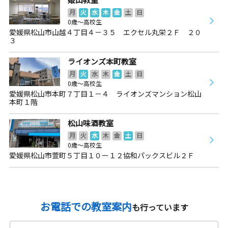
月
火
水
木
金
土
日
0歳～高校生
愛媛県松山市山越４丁目４－３５ エクセル丸栄２Ｆ ２０
３
ライオンズ本町教室
月
火
水
木
金
土
日
0歳～高校生
愛媛県松山市本町７丁目１－４ ライオンズマンション松山
本町１階
松山味酒教室
月
火
水
木
金
土
日
0歳～高校生
愛媛県松山市萱町５丁目１０ー１２協和パックスビル２Ｆ
お電話での教室案内
も行っています