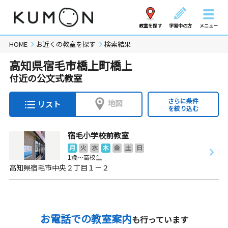
教室を探す
学習中の方
メニュー
HOME
お近くの教室を探す
検索結果
高知県宿毛市橋上町橋上
付近の公文式教室
さらに条件
地図
リスト
を絞り込む
宿毛小学校前教室
月
火
水
木
金
土
日
1歳～高校生
高知県宿毛市中央２丁目１－２
お電話での教室案内
も行っています