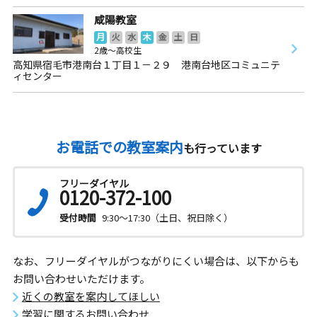
咸陽教室
月
火
水
木
金
土
日
2歳～高校生
高知県宿毛市港南台１丁目１－２９ 港南台地区コミュニテ
ィセンター
お電話での教室案内
も行っています
フリーダイヤル
0120-372-100
受付時間
9:30～17:30（土日、祝日除く）
なお、フリーダイヤルがつながりにくい場合は、以下からも
お問い合わせいただけます。
近くの教室を案内してほしい
学習に関するお問い合わせ