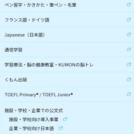
ペン習字・かきかた・筆ペン・毛筆
フランス語・ドイツ語
Japanese（日本語）
通信学習
学習療法・脳の健康教室・KUMONの脳トレ
くもん出版
TOEFL Primary
®
/
TOEFL Junior
®
施設・学校・企業での公文式
施設・学校向け導入事業
企業・学校向け日本語