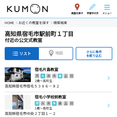
教室を探す
学習中の方
メニュー
HOME
お近くの教室を探す
検索結果
高知県宿毛市駅前町１丁目
付近の公文式教室
さらに条件
地図
リスト
を絞り込む
宿毛片島教室
月
火
水
木
金
土
日
2歳～高校生
高知県宿毛市宿毛５３８６－９２
宿毛小学校前教室
月
火
水
木
金
土
日
1歳～高校生
高知県宿毛市中央２丁目１－２