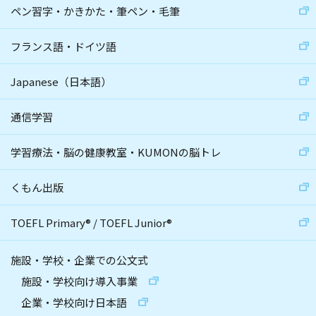
ペン習字・かきかた・筆ペン・毛筆
フランス語・ドイツ語
Japanese（日本語）
通信学習
学習療法・脳の健康教室・KUMONの脳トレ
くもん出版
TOEFL Primary
®
/
TOEFL Junior
®
施設・学校・企業での公文式
施設・学校向け導入事業
企業・学校向け日本語