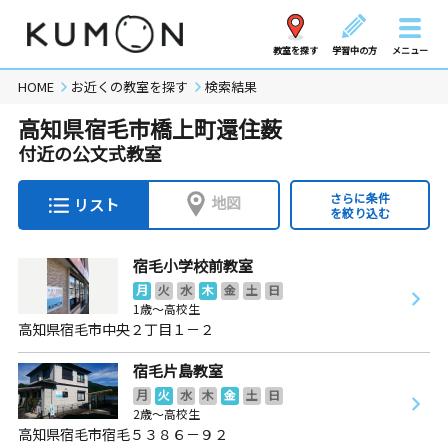
教室を探す
学習中の方
メニュー
HOME
お近くの教室を探す
検索結果
高知県宿毛市橋上町還住薮
付近の公文式教室
さらに条件
地図
リスト
を絞り込む
宿毛小学校前教室
月
火
水
木
金
土
日
1歳～高校生
高知県宿毛市中央２丁目１－２
宿毛片島教室
月
火
水
木
金
土
日
2歳～高校生
高知県宿毛市宿毛５３８６－９２