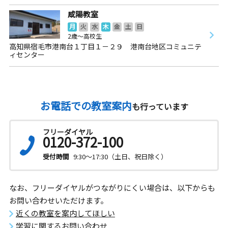
咸陽教室
月
火
水
木
金
土
日
2歳～高校生
高知県宿毛市港南台１丁目１－２９ 港南台地区コミュニテ
ィセンター
お電話での教室案内
も行っています
フリーダイヤル
0120-372-100
受付時間
9:30～17:30（土日、祝日除く）
なお、フリーダイヤルがつながりにくい場合は、以下からも
お問い合わせいただけます。
近くの教室を案内してほしい
学習に関するお問い合わせ