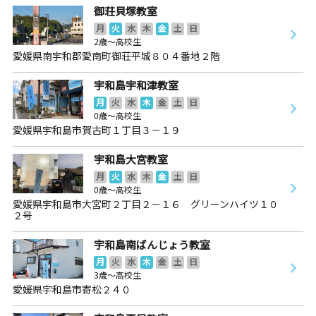
御荘貝塚教室
月
火
水
木
金
土
日
2歳～高校生
愛媛県南宇和郡愛南町御荘平城８０４番地２階
宇和島宇和津教室
月
火
水
木
金
土
日
0歳～高校生
愛媛県宇和島市賀古町１丁目３－１９
宇和島大宮教室
月
火
水
木
金
土
日
0歳～高校生
愛媛県宇和島市大宮町２丁目２－１６ グリーンハイツ１０
２号
宇和島南ばんじょう教室
月
火
水
木
金
土
日
3歳～高校生
愛媛県宇和島市寄松２４０