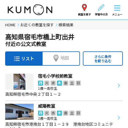
教室を探す
学習中の方
メニュー
HOME
お近くの教室を探す
検索結果
高知県宿毛市橋上町出井
付近の公文式教室
さらに条件
地図
リスト
を絞り込む
宿毛小学校前教室
月
火
水
木
金
土
日
1歳～高校生
高知県宿毛市中央２丁目１－２
咸陽教室
月
火
水
木
金
土
日
2歳～高校生
高知県宿毛市港南台１丁目１－２９ 港南台地区コミュニテ