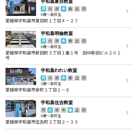
宇和島夏目教室
月
火
水
木
金
土
日
0歳～高校生
愛媛県宇和島市夏目町１丁目４－２７
宇和島明倫教室
月
火
水
木
金
土
日
0歳～高校生
愛媛県宇和島市新田町３丁目１番１号 田中新田ビル２０１
号
宇和島われい教室
月
火
水
木
金
土
日
3歳～高校生
愛媛県宇和島市泉町１丁目１－８
宇和島住吉教室
月
火
水
木
金
土
日
0歳～高校生
愛媛県宇和島市住吉町２丁目２－３３