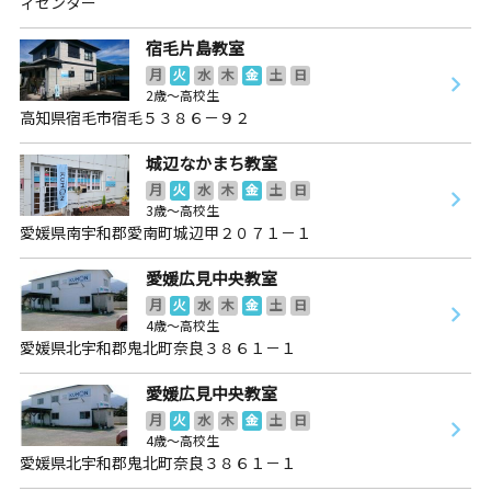
ィセンター
宿毛片島教室
月
火
水
木
金
土
日
2歳～高校生
高知県宿毛市宿毛５３８６－９２
城辺なかまち教室
月
火
水
木
金
土
日
3歳～高校生
愛媛県南宇和郡愛南町城辺甲２０７１－１
愛媛広見中央教室
月
火
水
木
金
土
日
4歳～高校生
愛媛県北宇和郡鬼北町奈良３８６１－１
愛媛広見中央教室
月
火
水
木
金
土
日
4歳～高校生
愛媛県北宇和郡鬼北町奈良３８６１－１