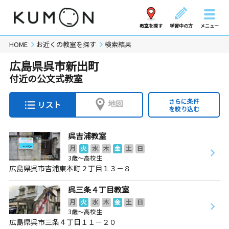
教室を探す
学習中の方
メニュー
HOME
お近くの教室を探す
検索結果
広島県呉市新出町
付近の公文式教室
さらに条件
地図
リスト
を絞り込む
呉吉浦教室
月
火
水
木
金
土
日
3歳～高校生
広島県呉市吉浦東本町２丁目１３－８
呉三条４丁目教室
月
火
水
木
金
土
日
3歳～高校生
広島県呉市三条４丁目１１－２０