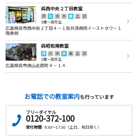
呉西中央２丁目教室
月
火
水
木
金
土
日
3歳～高校生
広島県呉市西中央２丁目４－１呉共済病院イーストタワー１
階東側
呉昭和南教室
月
火
水
木
金
土
日
3歳～高校生
広島県呉市焼山此原町４－１４
お電話での教室案内
も行っています
フリーダイヤル
0120-372-100
受付時間
9:30～17:30（土日、祝日除く）