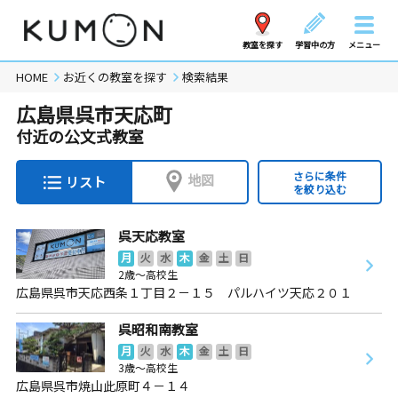
教室を探す
学習中の方
メニュー
HOME
お近くの教室を探す
検索結果
広島県呉市天応町
付近の公文式教室
さらに条件
地図
リスト
を絞り込む
呉天応教室
月
火
水
木
金
土
日
2歳～高校生
広島県呉市天応西条１丁目２－１５ パルハイツ天応２０１
呉昭和南教室
月
火
水
木
金
土
日
3歳～高校生
広島県呉市焼山此原町４－１４