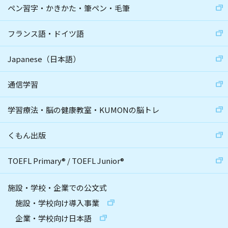
ペン習字・かきかた・筆ペン・毛筆
フランス語・ドイツ語
Japanese（日本語）
通信学習
学習療法・脳の健康教室・KUMONの脳トレ
くもん出版
TOEFL Primary
®
/
TOEFL Junior
®
施設・学校・企業での公文式
施設・学校向け導入事業
企業・学校向け日本語