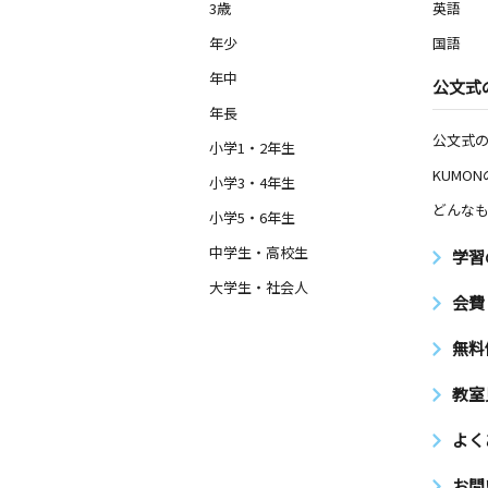
3歳
英語
年少
国語
年中
公文式
年長
公文式
小学1・2年生
KUMO
小学3・4年生
どんなも
小学5・6年生
中学生・高校生
学習
大学生・社会人
会費
無料
教室
よく
お問