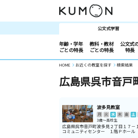
公文式学習
年齢・学年
教科・教材
公文式
ごとの特長
ごとの特長
特長
HOME
お近くの教室を探す
検索結果
広島県呉市音戸
波多見教室
月
火
水
木
金
土
3歳～高校生
広島県呉市音戸町波多見２丁目１７－
コミュニティセンター １階Ｐホール