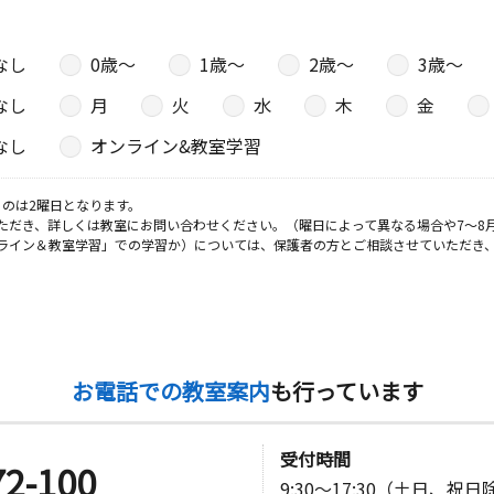
なし
0歳〜
1歳〜
2歳〜
3歳〜
なし
月
火
水
木
金
なし
オンライン&教室学習
のは2曜日となります。
ただき、詳しくは教室にお問い合わせください。（曜日によって異なる場合や7～8
ライン＆教室学習」での学習か）については、保護者の方とご相談させていただき
お電話での教室案内
も行っています
受付時間
72-100
9:30～17:30（土日、祝