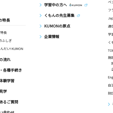
ペ
学習中の方へ
フ
くもんの先生募集
Ja
の特長
KUMONの原点
通
の特長
学
企業情報
Nのふしぎ
く
んだい! KUMON
TO
施
の流れ
・各種手続き
Eng
体験学習
自
見学
財
あるご質問
い合わせ