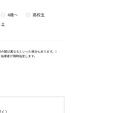
4歳〜
高校生
土
月の間は異なるといった場合もあります。）
、指導者が随時指定します。
日除く）