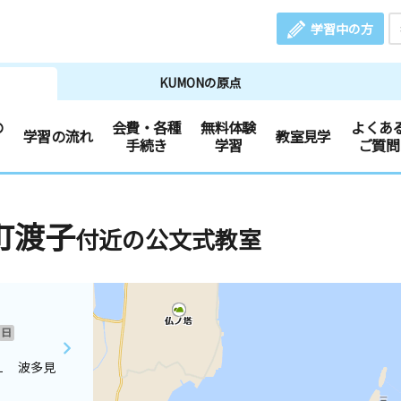
学習中の方
KUMONの原点
の
会費・各種
無料体験
よくあ
学習の流れ
教室見学
手続き
学習
ご質問
町渡子
付近の公文式教室
日
１ 波多見