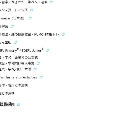
ン習字・かきかた・筆ペン・毛筆
ランス語・ドイツ語
panese（日本語）
信学習
習療法・脳の健康教室・KUMONの脳トレ
もん出版
®
®
EFL Primary
/
TOEFL Junior
設・学校・企業での公文式
施設・学校向け導入事業
企業・学校向け日本語
lish Immersion Activities
治体・省庁との連携
団との連携
社員採用