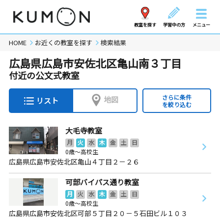
教室を探す
学習中の方
メニュー
HOME
お近くの教室を探す
検索結果
広島県広島市安佐北区亀山南３丁目
付近の公文式教室
さらに条件
地図
リスト
を絞り込む
大毛寺教室
月
火
水
木
金
土
日
0歳～高校生
広島県広島市安佐北区亀山４丁目２－２６
可部バイパス通り教室
月
火
水
木
金
土
日
0歳～高校生
広島県広島市安佐北区可部５丁目２０－５石田ビル１０３