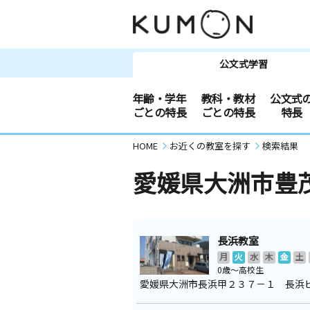
公文式学習
年齢・学年
教科・教材
公文式
ごとの特長
ごとの特長
特長
HOME
お近くの教室を探す
検索結果
愛媛県大洲市豊
長浜教室
月
火
水
木
金
土
0歳～高校生
愛媛県大洲市長浜甲２３７－１ 長浜