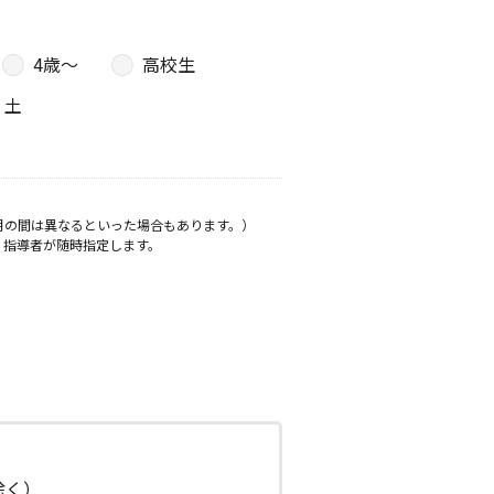
4歳〜
高校生
土
月の間は異なるといった場合もあります。）
、指導者が随時指定します。
日除く）