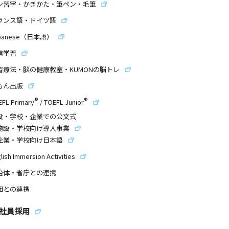
ン習字・かきかた・筆ペン・毛筆
ランス語・ドイツ語
panese（日本語）
信学習
習療法・脳の健康教室・KUMONの脳トレ
もん出版
®
®
EFL Primary
/
TOEFL Junior
設・学校・企業での公文式
施設・学校向け導入事業
企業・学校向け日本語
lish Immersion Activities
治体・省庁との連携
団との連携
社員採用