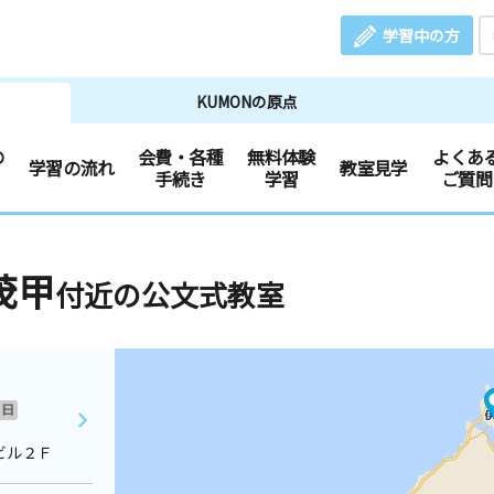
学習中の方
KUMONの原点
の
会費・各種
無料体験
よくあ
学習の流れ
教室見学
手続き
学習
ご質問
茂甲
付近の公文式教室
日
ビル２Ｆ