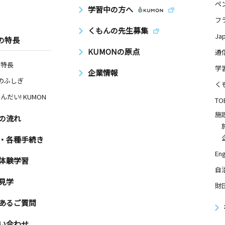
ペ
学習中の方へ
フ
くもんの先生募集
Ja
の特長
KUMONの原点
通
の特長
学
企業情報
Nのふしぎ
く
んだい! KUMON
TO
施
の流れ
・各種手続き
Eng
体験学習
自
見学
財
あるご質問
い合わせ