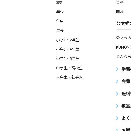
3歳
英語
年少
国語
年中
公文式
年長
公文式
小学1・2年生
KUMO
小学3・4年生
どんなも
小学5・6年生
中学生・高校生
学習
大学生・社会人
会費
無料
教室
よく
お問