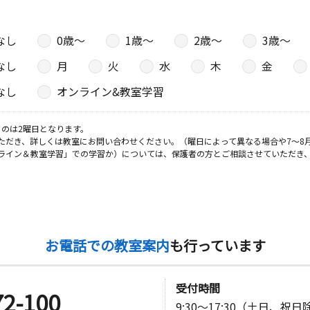
なし
0歳〜
1歳〜
2歳〜
3歳〜
なし
月
火
水
木
金
なし
オンライン&教室学習
のは2曜日となります。
ただき、詳しくは教室にお問い合わせください。（曜日によって異なる場合や7～8
ライン＆教室学習」での学習か）については、保護者の方とご相談させていただき
お電話での教室案内
も行っています
受付時間
72-100
9:30～17:30（土日、祝