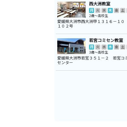
西大洲教室
月
火
水
木
金
土
2歳～高校生
愛媛県大洲市西大洲甲１３１６－１０
１０２号
若宮コミセン教室
月
火
水
木
金
土
3歳～高校生
愛媛県大洲市若宮３５１－２ 若宮コ
センター