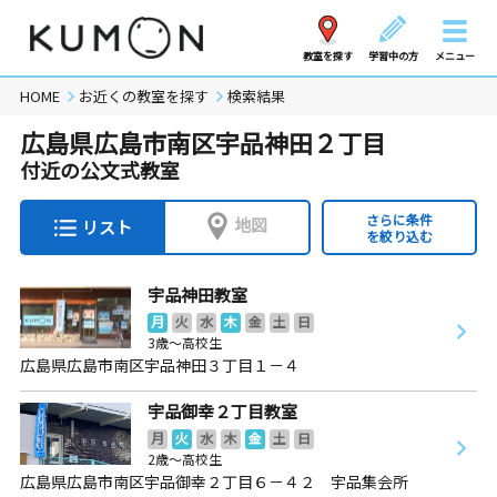
教室を探す
学習中の方
メニュー
HOME
お近くの教室を探す
検索結果
広島県広島市南区宇品神田２丁目
付近の公文式教室
さらに条件
地図
リスト
を絞り込む
宇品神田教室
月
火
水
木
金
土
日
3歳～高校生
広島県広島市南区宇品神田３丁目１－４
宇品御幸２丁目教室
月
火
水
木
金
土
日
2歳～高校生
広島県広島市南区宇品御幸２丁目６－４２ 宇品集会所