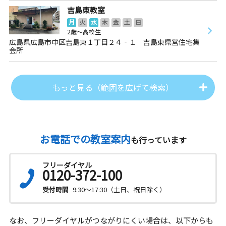
吉島東教室
月
火
水
木
金
土
日
2歳～高校生
広島県広島市中区吉島東１丁目２４‐１ 吉島東県営住宅集
会所
もっと見る（範囲を広げて検索）
お電話での教室案内
も行っています
フリーダイヤル
0120-372-100
受付時間
9:30～17:30（土日、祝日除く）
なお、フリーダイヤルがつながりにくい場合は、以下からも