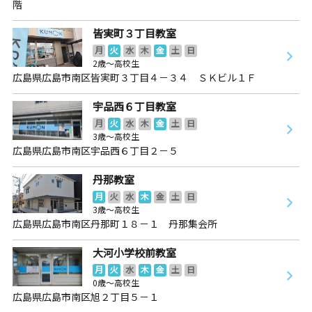
階
皆実町３丁目教室
月
火
水
木
金
土
日
2歳～高校生
広島県広島市南区皆実町３丁目４－３４ ＳＫビル１Ｆ
宇品西６丁目教室
月
火
水
木
金
土
日
3歳～高校生
広島県広島市南区宇品西６丁目２－５
丹那教室
月
火
水
木
金
土
日
3歳～高校生
広島県広島市南区丹那町１８－１ 丹那集会所
大河小学校前教室
月
火
水
木
金
土
日
0歳～高校生
広島県広島市南区旭２丁目５－１