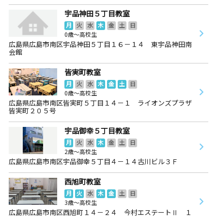
宇品神田５丁目教室
月
火
水
木
金
土
日
0歳～高校生
広島県広島市南区宇品神田５丁目１６－１４ 東宇品神田南
会館
皆実町教室
月
火
水
木
金
土
日
0歳～高校生
広島県広島市南区皆実町５丁目１４－１ ライオンズプラザ
皆実町２０５号
宇品御幸５丁目教室
月
火
水
木
金
土
日
2歳～高校生
広島県広島市南区宇品御幸５丁目４－１４古川ビル３Ｆ
西旭町教室
月
火
水
木
金
土
日
3歳～高校生
広島県広島市南区西旭町１４－２４ 今村エステートⅡ １