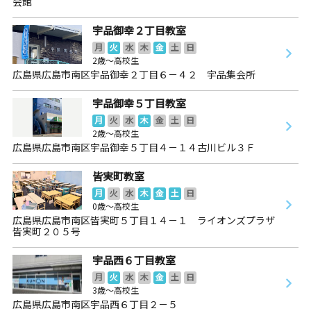
会館
宇品御幸２丁目教室
月
火
水
木
金
土
日
2歳～高校生
広島県広島市南区宇品御幸２丁目６－４２ 宇品集会所
宇品御幸５丁目教室
月
火
水
木
金
土
日
2歳～高校生
広島県広島市南区宇品御幸５丁目４－１４古川ビル３Ｆ
皆実町教室
月
火
水
木
金
土
日
0歳～高校生
広島県広島市南区皆実町５丁目１４－１ ライオンズプラザ
皆実町２０５号
宇品西６丁目教室
月
火
水
木
金
土
日
3歳～高校生
広島県広島市南区宇品西６丁目２－５