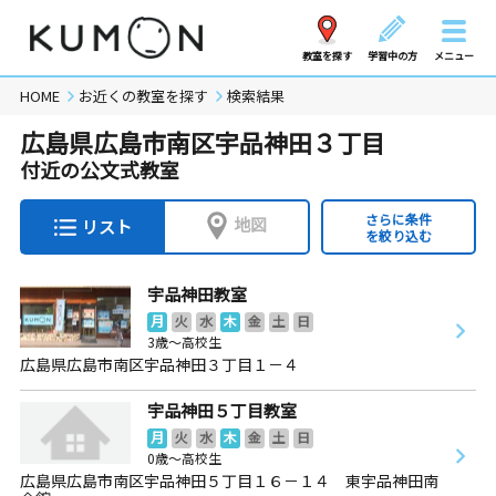
教室を探す
学習中の方
メニュー
HOME
お近くの教室を探す
検索結果
広島県広島市南区宇品神田３丁目
付近の公文式教室
さらに条件
地図
リスト
を絞り込む
宇品神田教室
月
火
水
木
金
土
日
3歳～高校生
広島県広島市南区宇品神田３丁目１－４
宇品神田５丁目教室
月
火
水
木
金
土
日
0歳～高校生
広島県広島市南区宇品神田５丁目１６－１４ 東宇品神田南