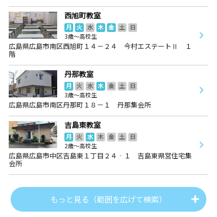
西旭町教室
月
火
水
木
金
土
日
3歳～高校生
広島県広島市南区西旭町１４－２４ 今村エステートⅡ １
階
丹那教室
月
火
水
木
金
土
日
3歳～高校生
広島県広島市南区丹那町１８－１ 丹那集会所
吉島東教室
月
火
水
木
金
土
日
2歳～高校生
広島県広島市中区吉島東１丁目２４‐１ 吉島東県営住宅集
会所
もっと見る（範囲を広げて検索）