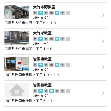
大竹木野教室
月
火
水
木
金
土
日
2歳～高校生
広島県大竹市木野１丁目６‐１８
大竹栄教室
月
火
水
木
金
土
日
2歳～中学生
広島県大竹市南栄１丁目１－６
岩国東教室
月
火
水
木
金
土
日
2歳～高校生
山口県岩国市元町２丁目１０ー１３
岩国桂教室
月
火
水
木
金
土
日
3歳～高校生
山口県岩国市桂町２丁目５－７