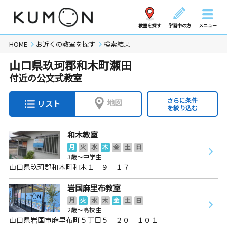
教室を探す
学習中の方
メニュー
HOME
お近くの教室を探す
検索結果
山口県玖珂郡和木町瀬田
付近の公文式教室
さらに条件
地図
リスト
を絞り込む
和木教室
月
火
水
木
金
土
日
3歳～中学生
山口県玖珂郡和木町和木１－９－１７
岩国麻里布教室
月
火
水
木
金
土
日
2歳～高校生
山口県岩国市麻里布町５丁目５－２０－１０１