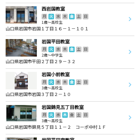
西岩国教室
月
火
水
木
金
土
日
1歳～高校生
山口県岩国市岩国１丁目１６－１－１０１
岩国平田教室
月
火
水
木
金
土
日
2歳～中学生
山口県岩国市平田２丁目２９－３２
岩国小前教室
月
火
水
木
金
土
日
3歳～高校生
山口県岩国市岩国３丁目２－１０
岩国錦見五丁目教室
月
火
水
木
金
土
日
3歳～高校生
山口県岩国市錦見５丁目１１－２ コーポ中村１Ｆ
岩国平田南教室