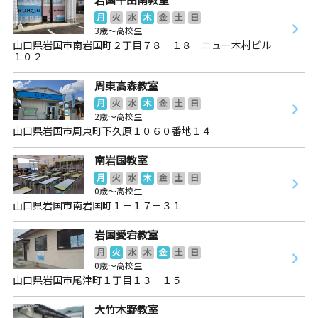
月
火
水
木
金
土
日
3歳～高校生
山口県岩国市南岩国町２丁目７８－１８ ニュー木村ビル
１０２
周東高森教室
月
火
水
木
金
土
日
2歳～高校生
山口県岩国市周東町下久原１０６０番地１４
南岩国教室
月
火
水
木
金
土
日
0歳～高校生
山口県岩国市南岩国町１－１７－３１
岩国愛宕教室
月
火
水
木
金
土
日
0歳～高校生
山口県岩国市尾津町１丁目１３－１５
大竹木野教室