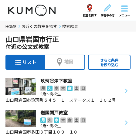
教室を探す
学習中の方
メニュー
HOME
お近くの教室を探す
検索結果
山口県岩国市行正
付近の公文式教室
さらに条件
地図
リスト
を絞り込む
玖珂谷津下教室
月
火
水
木
金
土
日
0歳～高校生
山口県岩国市玖珂町５４５－１ ステータス１ １０２号
岩国関戸教室
月
火
水
木
金
土
日
0歳～高校生
山口県岩国市多田３丁目１０９－１０