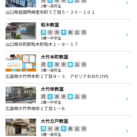
2歳～高校生
山口県岩国市麻里布町５丁目５－２０－１０１
和木教室
月
火
水
木
金
土
日
3歳～中学生
山口県玖珂郡和木町和木１－９－１７
大竹本町教室
月
火
水
木
金
土
日
3歳～高校生
広島県大竹市本町１丁目９－３ アゼリアおおたけ内
大竹栄教室
月
火
水
木
金
土
日
2歳～中学生
広島県大竹市南栄１丁目１－６
大竹立戸教室
月
火
水
木
金
土
日
3歳～高校生