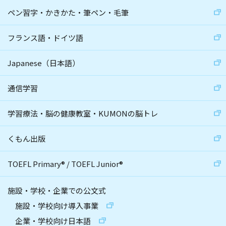
ペン習字・かきかた・筆ペン・毛筆
フランス語・ドイツ語
Japanese（日本語）
通信学習
学習療法・脳の健康教室・KUMONの脳トレ
くもん出版
TOEFL Primary
®
/
TOEFL Junior
®
施設・学校・企業での公文式
施設・学校向け導入事業
企業・学校向け日本語