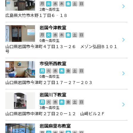
月
火
水
木
金
土
日
2歳～高校生
広島県大竹市木野１丁目６‐１８
岩国今津教室
月
火
水
木
金
土
日
0歳～高校生
山口県岩国市今津町４丁目１３－２６ メゾン弘田Ｂ１０１
号
市役所西教室
月
火
水
木
金
土
日
0歳～高校生
山口県岩国市今津町２丁目１７－２７－２０３
岩国川下教室
月
火
水
木
金
土
日
3歳～高校生
山口県岩国市中津町２丁目２０ー１２ 山崎ビル２Ｆ
岩国麻里布教室
月
火
水
木
金
土
日