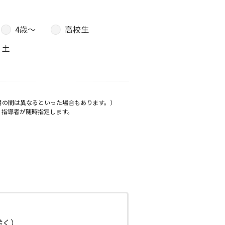
4歳〜
高校生
土
月の間は異なるといった場合もあります。）
、指導者が随時指定します。
日除く）