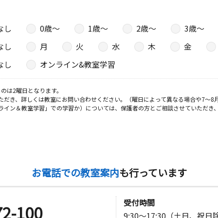
なし
0歳〜
1歳〜
2歳〜
3歳〜
なし
月
火
水
木
金
なし
オンライン&教室学習
のは2曜日となります。
ただき、詳しくは教室にお問い合わせください。（曜日によって異なる場合や7～8
ライン＆教室学習」での学習か）については、保護者の方とご相談させていただき
お電話での教室案内
も行っています
受付時間
72-100
9:30～17:30（土日、祝