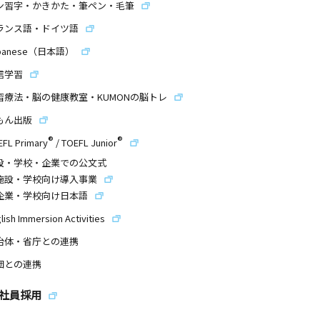
ン習字・かきかた・筆ペン・毛筆
ランス語・ドイツ語
panese（日本語）
信学習
習療法・脳の健康教室・KUMONの脳トレ
もん出版
®
®
EFL Primary
/
TOEFL Junior
設・学校・企業での公文式
施設・学校向け導入事業
企業・学校向け日本語
lish Immersion Activities
治体・省庁との連携
団との連携
社員採用