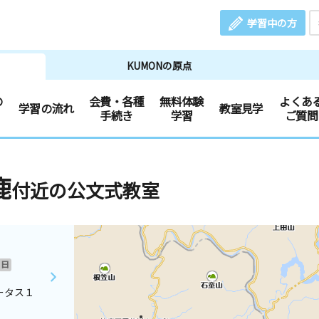
学習中の方
KUMONの原点
の
会費・各種
無料体験
よくあ
学習の流れ
教室見学
手続き
学習
ご質問
鹿
付近の公文式教室
日
テータス１