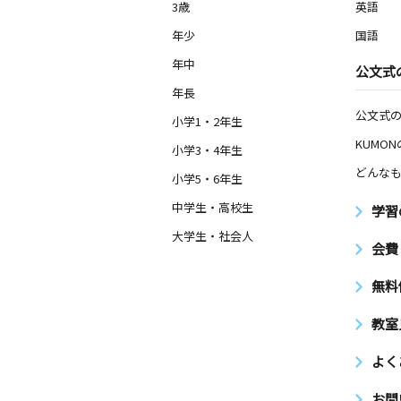
3歳
英語
年少
国語
年中
公文式
年長
公文式
小学1・2年生
KUMO
小学3・4年生
どんなも
小学5・6年生
中学生・高校生
学習
大学生・社会人
会費
無料
教室
よく
お問