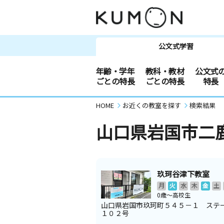
公文式学習
年齢・学年
教科・教材
公文式
ごとの特長
ごとの特長
特長
HOME
お近くの教室を探す
検索結果
山口県岩国市二
玖珂谷津下教室
月
火
水
木
金
土
0歳～高校生
山口県岩国市玖珂町５４５－１ ス
１０２号