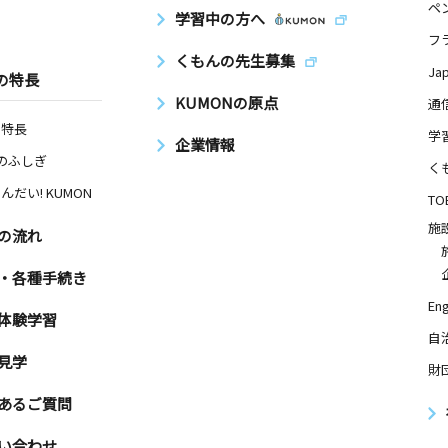
ペ
学習中の方へ
フ
くもんの先生募集
Ja
の特長
KUMONの原点
通
の特長
学
企業情報
Nのふしぎ
く
んだい! KUMON
TO
施
の流れ
・各種手続き
Eng
体験学習
自
見学
財
あるご質問
い合わせ