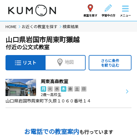
教室を探す
学習中の方
メニュー
HOME
お近くの教室を探す
検索結果
山口県岩国市周東町獺越
付近の公文式教室
さらに条件
地図
リスト
を絞り込む
周東高森教室
月
火
水
木
金
土
日
2歳～高校生
山口県岩国市周東町下久原１０６０番地１４
お電話での教室案内
も行っています