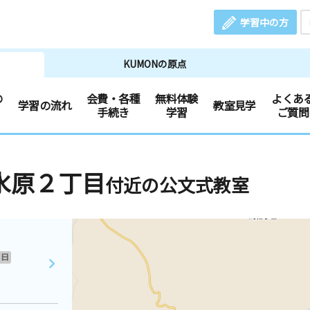
学習中の方
KUMONの原点
の
会費・各種
無料体験
よくあ
学習の流れ
教室見学
手続き
学習
ご質問
水原２丁目
付近の公文式教室
日