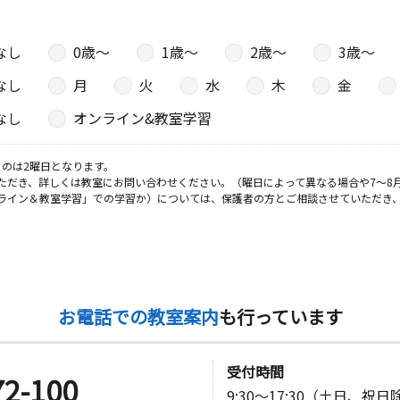
なし
0歳〜
1歳〜
2歳〜
3歳〜
なし
月
火
水
木
金
なし
オンライン&教室学習
のは2曜日となります。
ただき、詳しくは教室にお問い合わせください。（曜日によって異なる場合や7～8
ライン＆教室学習」での学習か）については、保護者の方とご相談させていただき
お電話での教室案内
も行っています
受付時間
72-100
9:30～17:30（土日、祝