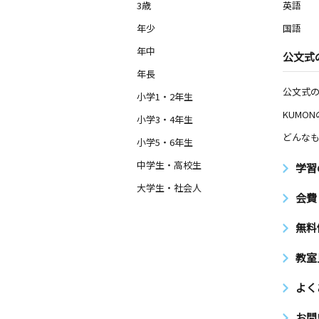
3歳
英語
年少
国語
年中
公文式
年長
公文式
小学1・2年生
KUMO
小学3・4年生
どんなも
小学5・6年生
中学生・高校生
学習
大学生・社会人
会費
無料
教室
よく
お問