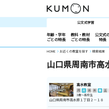
公文式学習
年齢・学年
教科・教材
公文式
ごとの特長
ごとの特長
特長
HOME
お近くの教室を探す
検索結果
山口県周南市高
高水教室
月
火
水
木
金
土
3歳～高校生
山口県周南市高水原１丁目２－１８