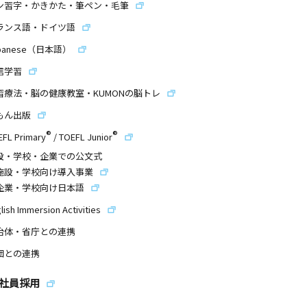
ン習字・かきかた・筆ペン・毛筆
ランス語・ドイツ語
panese（日本語）
信学習
習療法・脳の健康教室・KUMONの脳トレ
もん出版
®
®
EFL Primary
/
TOEFL Junior
設・学校・企業での公文式
施設・学校向け導入事業
企業・学校向け日本語
lish Immersion Activities
治体・省庁との連携
団との連携
社員採用