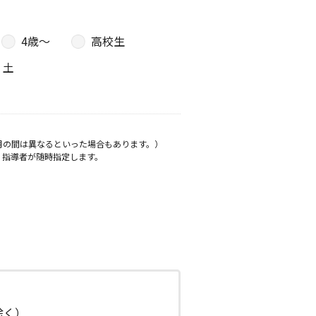
4歳〜
高校生
土
月の間は異なるといった場合もあります。）
、指導者が随時指定します。
日除く）