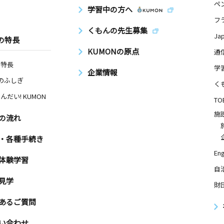
ペ
学習中の方へ
フ
くもんの先生募集
Ja
の特長
KUMONの原点
通
の特長
学
企業情報
Nのふしぎ
く
んだい! KUMON
TO
施
の流れ
・各種手続き
Eng
体験学習
自
見学
財
あるご質問
い合わせ