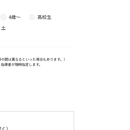
4歳〜
高校生
土
月の間は異なるといった場合もあります。）
、指導者が随時指定します。
日除く）