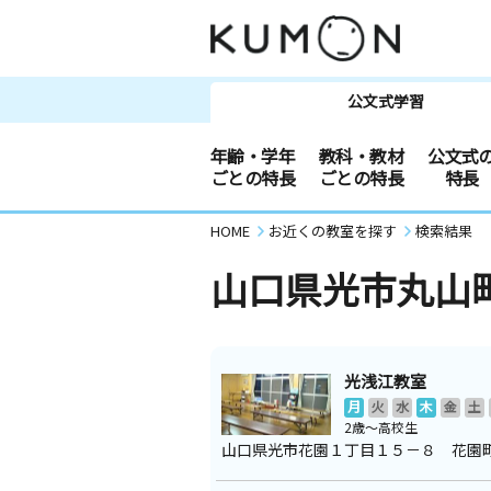
公文式学習
年齢・学年
教科・教材
公文式
ごとの特長
ごとの特長
特長
HOME
お近くの教室を探す
検索結果
山口県光市丸山
光浅江教室
月
火
水
木
金
土
2歳～高校生
山口県光市花園１丁目１５－８ 花園