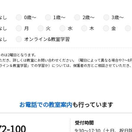
なし
0歳〜
1歳〜
2歳〜
3歳〜
なし
月
火
水
木
金
なし
オンライン&教室学習
のは2曜日となります。
ただき、詳しくは教室にお問い合わせください。（曜日によって異なる場合や7～8
ライン＆教室学習」での学習か）については、保護者の方とご相談させていただき
お電話での教室案内
も行っています
受付時間
72-100
9:30～17:30（土日、祝