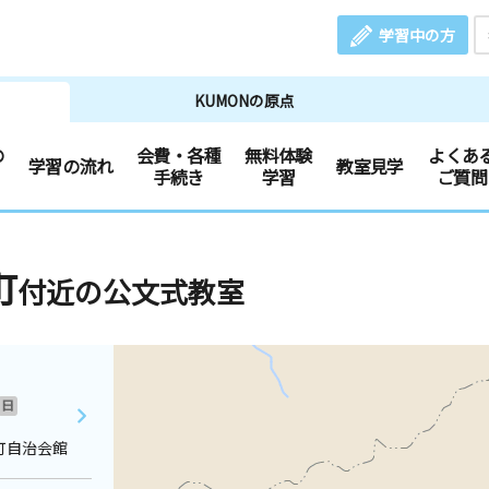
学習中の方
KUMONの原点
の
会費・各種
無料体験
よくあ
学習の流れ
教室見学
手続き
学習
ご質問
町
付近の公文式教室
日
町自治会館