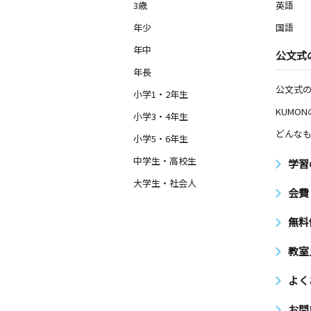
3歳
英語
年少
国語
年中
公文式
年長
公文式
小学1・2年生
KUMO
小学3・4年生
どんなも
小学5・6年生
中学生・高校生
学習
大学生・社会人
会費
無料
教室
よく
お問