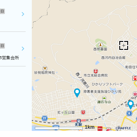
日
日
市営集会所
1km