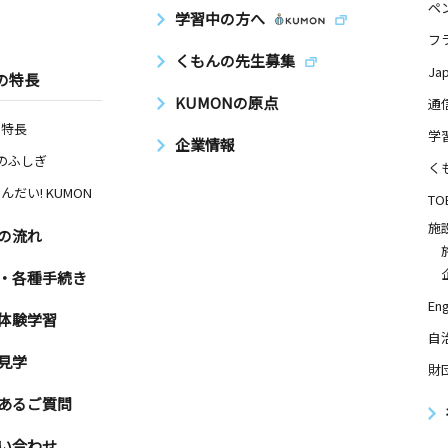
ペ
学習中の方へ
フ
くもんの先生募集
Ja
の特長
KUMONの原点
通
の特長
学
企業情報
Nのふしぎ
く
んだい! KUMON
TO
施
の流れ
・各種手続き
Eng
体験学習
自
見学
財
あるご質問
い合わせ