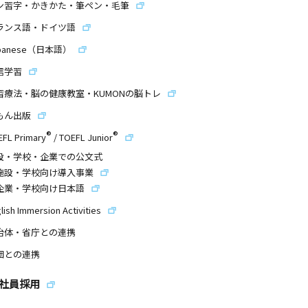
ン習字・かきかた・筆ペン・毛筆
ランス語・ドイツ語
panese（日本語）
信学習
習療法・脳の健康教室・KUMONの脳トレ
もん出版
®
®
EFL Primary
/
TOEFL Junior
設・学校・企業での公文式
施設・学校向け導入事業
企業・学校向け日本語
lish Immersion Activities
治体・省庁との連携
団との連携
社員採用