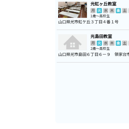
光虹ヶ丘教室
月
火
水
木
金
土
1歳～高校生
山口県光市虹ケ丘３丁目４番１号
光島田教室
月
火
水
木
金
土
2歳～高校生
山口県光市島田６丁目６ー９ 領家台