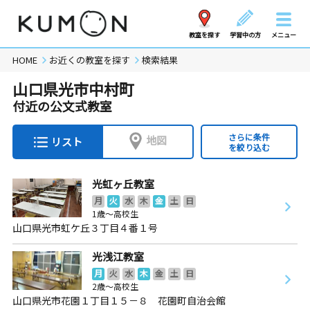
教室を探す
学習中の方
メニュー
HOME
お近くの教室を探す
検索結果
山口県光市中村町
付近の公文式教室
さらに条件
地図
リスト
を絞り込む
光虹ヶ丘教室
月
火
水
木
金
土
日
1歳～高校生
山口県光市虹ケ丘３丁目４番１号
光浅江教室
月
火
水
木
金
土
日
2歳～高校生
山口県光市花園１丁目１５－８ 花園町自治会館