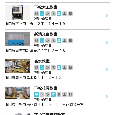
下松大王教室
月
火
水
木
金
土
日
5歳～高校生
山口県下松市生野屋２丁目１４－１９
新清光台教室
月
火
水
木
金
土
日
0歳～高校生
山口県周南市新清光台４丁目２－２８
高水教室
月
火
水
木
金
土
日
3歳～高校生
山口県周南市高水原１丁目２－１８
下松花岡教室
月
火
水
木
金
土
日
2歳～高校生
山口県下松市南花岡４丁目５－３ 南花岡公会堂
下松花岡西町教室