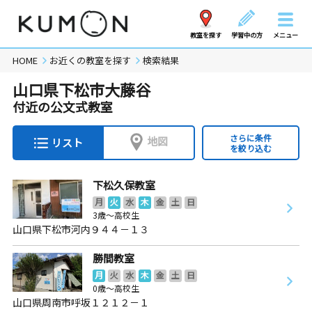
教室を探す
学習中の方
メニュー
HOME
お近くの教室を探す
検索結果
山口県下松市大藤谷
付近の公文式教室
さらに条件
地図
リスト
を絞り込む
下松久保教室
月
火
水
木
金
土
日
3歳～高校生
山口県下松市河内９４４－１３
勝間教室
月
火
水
木
金
土
日
0歳～高校生
山口県周南市呼坂１２１２－１