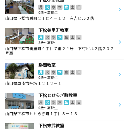
月
火
水
木
金
土
日
0歳～高校生
山口県下松市栄町２丁目４－１２ 有吉ビル２階
下松美里町教室
月
火
水
木
金
土
日
3歳～高校生
山口県下松市美里町４丁目７番２４号 下村ビル２階２０２
号室
勝間教室
月
火
水
木
金
土
日
0歳～高校生
山口県周南市呼坂１２１２－１
下松せせらぎ町教室
月
火
水
木
金
土
日
0歳～高校生
山口県下松市せせらぎ町１丁目３－１３
下松末武教室