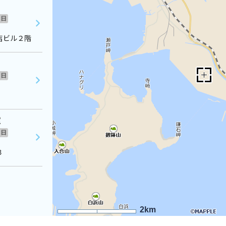
日
吉ビル２階
日
室
日
３
2km