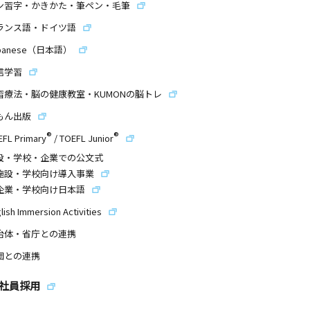
ン習字・かきかた・筆ペン・毛筆
ランス語・ドイツ語
panese（日本語）
信学習
習療法・脳の健康教室・KUMONの脳トレ
もん出版
®
®
EFL Primary
/
TOEFL Junior
設・学校・企業での公文式
施設・学校向け導入事業
企業・学校向け日本語
lish Immersion Activities
治体・省庁との連携
団との連携
社員採用