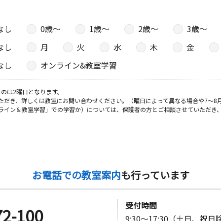
なし
0歳〜
1歳〜
2歳〜
3歳〜
なし
月
火
水
木
金
なし
オンライン&教室学習
のは2曜日となります。
ただき、詳しくは教室にお問い合わせください。（曜日によって異なる場合や7～8
ライン＆教室学習」での学習か）については、保護者の方とご相談させていただき
お電話での教室案内
も行っています
受付時間
72-100
9:30～17:30（土日、祝