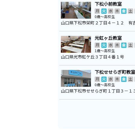
下松小前教室
月
火
水
木
金
土
0歳～高校生
山口県下松市栄町２丁目４－１２ 有
光虹ヶ丘教室
月
火
水
木
金
土
1歳～高校生
山口県光市虹ケ丘３丁目４番１号
下松せせらぎ町教
月
火
水
木
金
土
0歳～高校生
山口県下松市せせらぎ町１丁目３－１