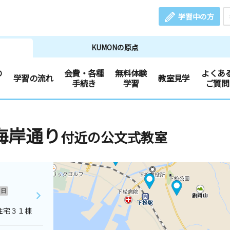
学習中の方
KUMONの原点
の
会費・各種
無料体験
よくあ
学習の流れ
教室見学
手続き
学習
ご質問
海岸通り
付近の公文式教室
日
住宅３１棟