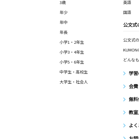
3歳
英語
年少
国語
年中
公文式
年長
公文式
小学1・2年生
KUMO
小学3・4年生
どんなも
小学5・6年生
中学生・高校生
学習
大学生・社会人
会費
無料
教室
よく
お問