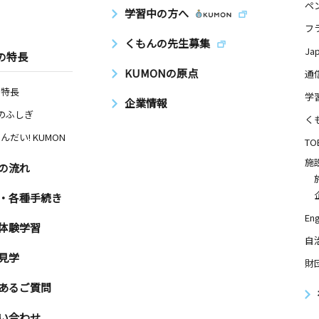
ペ
学習中の方へ
フ
くもんの先生募集
Ja
の特長
KUMONの原点
通
の特長
学
企業情報
Nのふしぎ
く
んだい! KUMON
TO
施
の流れ
・各種手続き
Eng
体験学習
自
見学
財
あるご質問
い合わせ