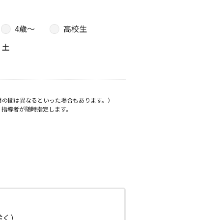
4歳〜
高校生
土
月の間は異なるといった場合もあります。）
、指導者が随時指定します。
日除く）