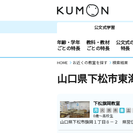
公文式学習
年齢・学年
教科・教材
公文式
ごとの特長
ごとの特長
特長
HOME
お近くの教室を探す
検索結果
山口県下松市東
下松旗岡教室
月
火
水
木
金
土
0歳～高校生
山口県下松市旗岡１丁目８－２ 県営