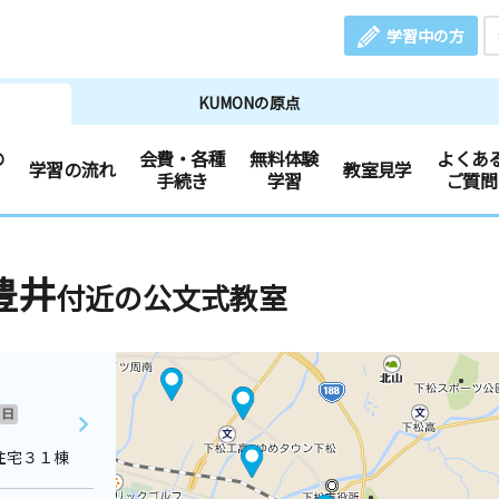
学習中の方
KUMONの原点
の
会費・各種
無料体験
よくあ
学習の流れ
教室見学
手続き
学習
ご質問
豊井
付近の公文式教室
日
住宅３１棟