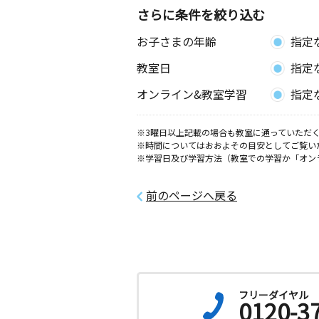
さらに条件を絞り込む
下松久保教室
お子さまの年齢
指定
月
火
水
木
金
土
3歳～高校生
教室日
指定
山口県下松市河内９４４－１３
オンライン&教室学習
指定
下松瑞穂町教室
月
火
水
木
金
土
※3曜日以上記載の場合も教室に通っていただく
0歳～高校生
※時間についてはおおよその目安としてご覧い
山口県下松市瑞穂町４丁目３－１２ 
※学習日及び学習方法（教室での学習か「オン
祉センター
前のページへ戻る
フリーダイヤル
0120-3