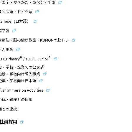
ン習字・かきかた・筆ペン・毛筆
ランス語・ドイツ語
panese（日本語）
信学習
習療法・脳の健康教室・KUMONの脳トレ
もん出版
®
®
EFL Primary
/
TOEFL Junior
設・学校・企業での公文式
施設・学校向け導入事業
企業・学校向け日本語
lish Immersion Activities
治体・省庁との連携
団との連携
社員採用