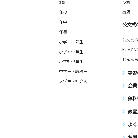
3歳
英語
年少
国語
年中
公文式
年長
公文式
小学1・2年生
KUMO
小学3・4年生
どんなも
小学5・6年生
中学生・高校生
学習
大学生・社会人
会費
無料
教室
よく
お問