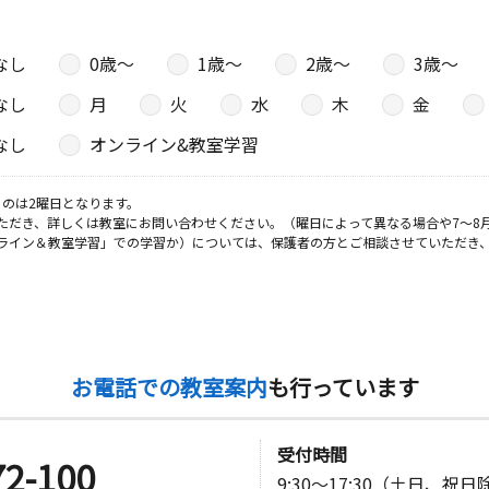
なし
0歳〜
1歳〜
2歳〜
3歳〜
日
なし
月
火
水
木
金
なし
オンライン&教室学習
日
のは2曜日となります。
ただき、詳しくは教室にお問い合わせください。（曜日によって異なる場合や7～8
中村総合福
ライン＆教室学習」での学習か）については、保護者の方とご相談させていただき
お電話での教室案内
も行っています
受付時間
72-100
9:30～17:30（土日、祝