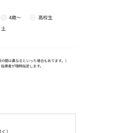
4歳〜
高校生
土
月の間は異なるといった場合もあります。）
、指導者が随時指定します。
日除く）