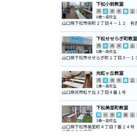
下松小前教室
月
火
水
木
金
土
0歳～高校生
山口県下松市栄町２丁目４－１２ 有
下松せせらぎ町教
月
火
水
木
金
土
0歳～高校生
山口県下松市せせらぎ町１丁目３－１
光虹ヶ丘教室
月
火
水
木
金
土
1歳～高校生
山口県光市虹ケ丘３丁目４番１号
下松美里町教室
月
火
水
木
金
土
3歳～高校生
山口県下松市美里町４丁目７番２４号
２階２０２号室