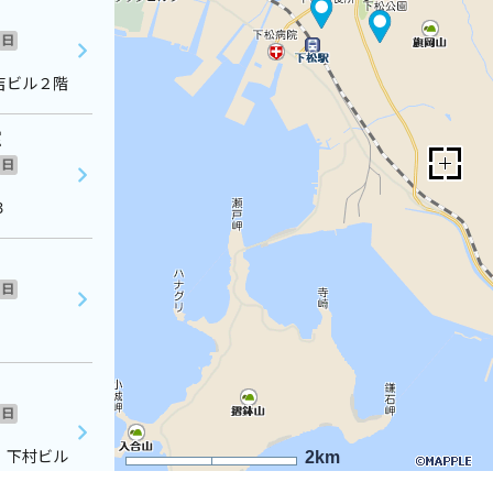
日
吉ビル２階
室
日
３
日
日
 下村ビル
2km