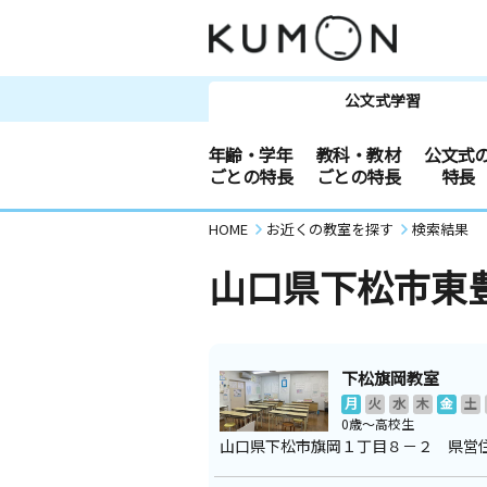
公文式学習
年齢・学年
教科・教材
公文式
ごとの特長
ごとの特長
特長
HOME
お近くの教室を探す
検索結果
山口県下松市東
下松旗岡教室
月
火
水
木
金
土
0歳～高校生
山口県下松市旗岡１丁目８－２ 県営