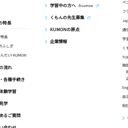
ペ
学習中の方へ
フ
くもんの先生募集
Ja
の特長
KUMONの原点
通
の特長
学
企業情報
Nのふしぎ
く
んだい! KUMON
TO
施
の流れ
・各種手続き
Eng
体験学習
自
見学
財
あるご質問
い合わせ