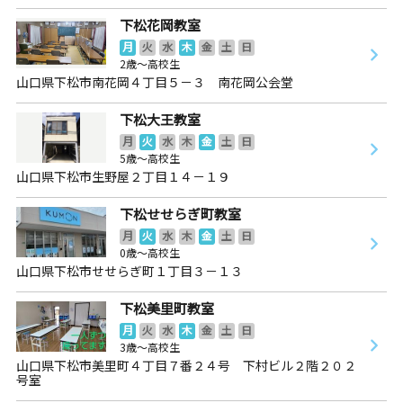
下松花岡教室
月
火
水
木
金
土
日
2歳～高校生
山口県下松市南花岡４丁目５－３ 南花岡公会堂
下松大王教室
月
火
水
木
金
土
日
5歳～高校生
山口県下松市生野屋２丁目１４－１９
下松せせらぎ町教室
月
火
水
木
金
土
日
0歳～高校生
山口県下松市せせらぎ町１丁目３－１３
下松美里町教室
月
火
水
木
金
土
日
3歳～高校生
山口県下松市美里町４丁目７番２４号 下村ビル２階２０２
号室