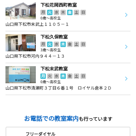
下松花岡西町教室
月
火
水
木
金
土
日
0歳～高校生
山口県下松市末武上１１０５－１
下松久保教室
月
火
水
木
金
土
日
3歳～高校生
山口県下松市河内９４４－１３
下松末武教室
月
火
水
木
金
土
日
0歳～高校生
山口県下松市清瀬町３丁目６番１号 ロイヤル倉本２Ｄ
お電話での教室案内
も行っています
フリーダイヤル