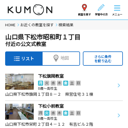
教室を探す
学習中の方
メニュー
HOME
お近くの教室を探す
検索結果
山口県下松市昭和町１丁目
付近の公文式教室
さらに条件
地図
リスト
を絞り込む
下松旗岡教室
月
火
水
木
金
土
日
0歳～高校生
山口県下松市旗岡１丁目８－２ 県営住宅３１棟
下松小前教室
月
火
水
木
金
土
日
0歳～高校生
山口県下松市栄町２丁目４－１２ 有吉ビル２階