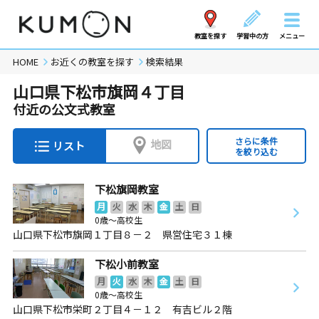
教室を探す
学習中の方
メニュー
HOME
お近くの教室を探す
検索結果
山口県下松市旗岡４丁目
付近の公文式教室
さらに条件
地図
リスト
を絞り込む
下松旗岡教室
月
火
水
木
金
土
日
0歳～高校生
山口県下松市旗岡１丁目８－２ 県営住宅３１棟
下松小前教室
月
火
水
木
金
土
日
0歳～高校生
山口県下松市栄町２丁目４－１２ 有吉ビル２階