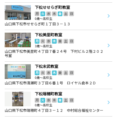
下松せせらぎ町教室
月
火
水
木
金
土
日
0歳～高校生
山口県下松市せせらぎ町１丁目３－１３
下松美里町教室
月
火
水
木
金
土
日
3歳～高校生
山口県下松市美里町４丁目７番２４号 下村ビル２階２０２
号室
下松末武教室
月
火
水
木
金
土
日
0歳～高校生
山口県下松市清瀬町３丁目６番１号 ロイヤル倉本２Ｄ
下松瑞穂町教室
月
火
水
木
金
土
日
0歳～高校生
山口県下松市瑞穂町４丁目３－１２ 中村総合福祉センター