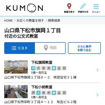
教室を探す
学習中の方
メニュー
HOME
お近くの教室を探す
検索結果
山口県下松市旗岡１丁目
付近の公文式教室
さらに条件
地図
リスト
を絞り込む
下松旗岡教室
月
火
水
木
金
土
日
0歳～高校生
山口県下松市旗岡１丁目８－２ 県営住宅３１棟
下松小前教室
月
火
水
木
金
土
日
0歳～高校生
山口県下松市栄町２丁目４－１２ 有吉ビル２階