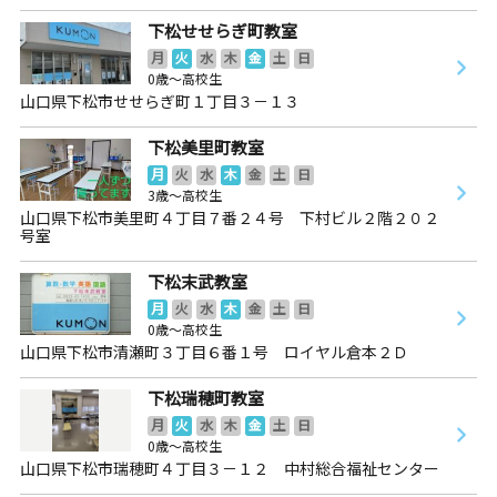
下松せせらぎ町教室
月
火
水
木
金
土
日
0歳～高校生
山口県下松市せせらぎ町１丁目３－１３
下松美里町教室
月
火
水
木
金
土
日
3歳～高校生
山口県下松市美里町４丁目７番２４号 下村ビル２階２０２
号室
下松末武教室
月
火
水
木
金
土
日
0歳～高校生
山口県下松市清瀬町３丁目６番１号 ロイヤル倉本２Ｄ
下松瑞穂町教室
月
火
水
木
金
土
日
0歳～高校生
山口県下松市瑞穂町４丁目３－１２ 中村総合福祉センター