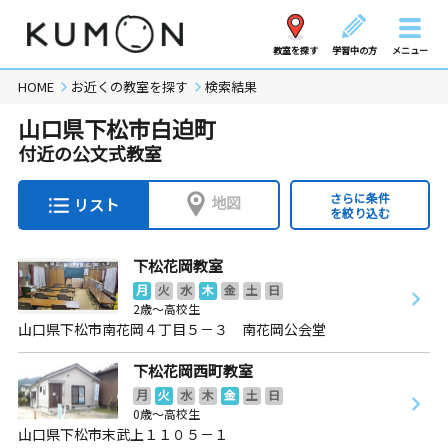
教室を探す
学習中の方
メニュー
HOME
お近くの教室を探す
検索結果
山口県下松市白迫町
付近の公文式教室
さらに条件
地図
リスト
を絞り込む
下松花岡教室
月
火
水
木
金
土
日
2歳～高校生
山口県下松市南花岡４丁目５－３ 南花岡公会堂
下松花岡西町教室
月
火
水
木
金
土
日
0歳～高校生
山口県下松市末武上１１０５－１