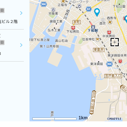
日
吉ビル２階
室
日
３
1km