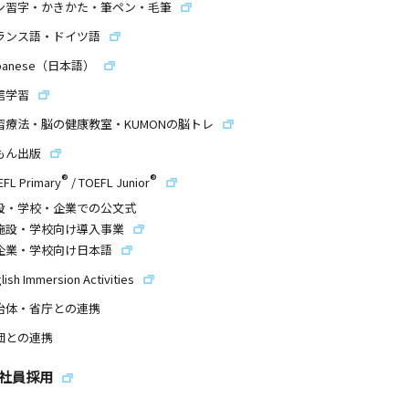
ン習字・かきかた・筆ペン・毛筆
ランス語・ドイツ語
panese（日本語）
信学習
習療法・脳の健康教室・KUMONの脳トレ
もん出版
®
®
EFL Primary
/
TOEFL Junior
設・学校・企業での公文式
施設・学校向け導入事業
企業・学校向け日本語
lish Immersion Activities
治体・省庁との連携
団との連携
社員採用