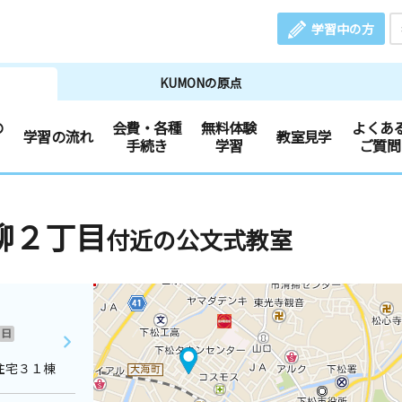
学習中の方
KUMONの原点
の
会費・各種
無料体験
よくあ
学習の流れ
教室見学
手続き
学習
ご質問
柳２丁目
付近の公文式教室
日
住宅３１棟