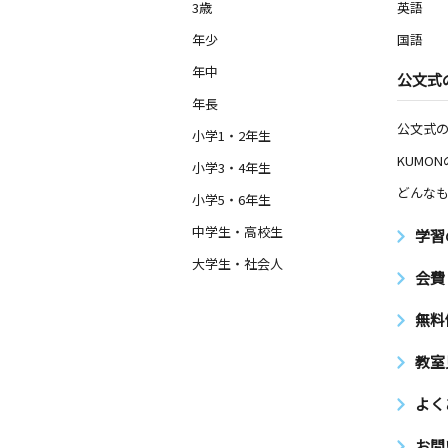
3歳
英語
年少
国語
年中
公文式
年長
公文式
小学1・2年生
KUMO
小学3・4年生
どんなも
小学5・6年生
中学生・高校生
学習
大学生・社会人
会費
無料
教室
よく
お問