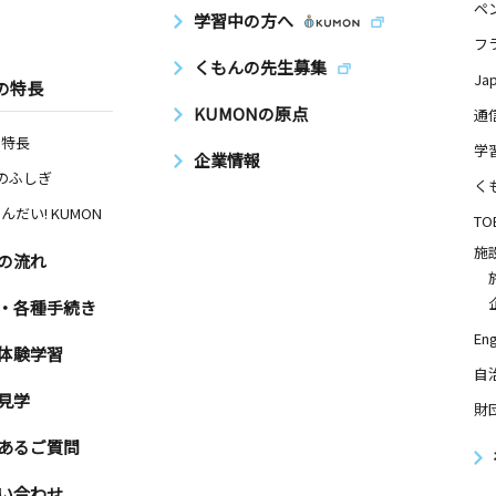
ペ
学習中の方へ
フ
くもんの先生募集
Ja
の特長
KUMONの原点
通
の特長
学
企業情報
Nのふしぎ
く
んだい! KUMON
TO
施
の流れ
・各種手続き
Eng
体験学習
自
見学
財
あるご質問
い合わせ