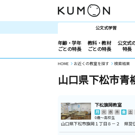
公文式学習
年齢・学年
教科・教材
公文式
ごとの特長
ごとの特長
特長
HOME
お近くの教室を探す
検索結果
山口県下松市青
下松旗岡教室
月
火
水
木
金
土
0歳～高校生
山口県下松市旗岡１丁目８－２ 県営