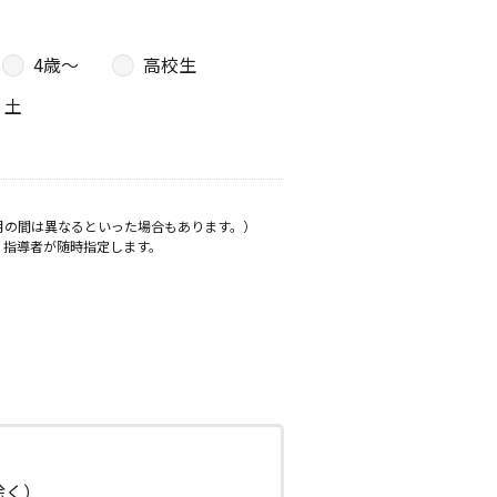
4歳〜
高校生
土
月の間は異なるといった場合もあります。）
、指導者が随時指定します。
日除く）