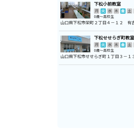
下松小前教室
月
火
水
木
金
土
0歳～高校生
山口県下松市栄町２丁目４－１２ 有
下松せせらぎ町教
月
火
水
木
金
土
0歳～高校生
山口県下松市せせらぎ町１丁目３－１