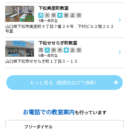
下松美里町教室
月
火
水
木
金
土
日
3歳～高校生
山口県下松市美里町４丁目７番２４号 下村ビル２階２０２
号室
下松せせらぎ町教室
月
火
水
木
金
土
日
0歳～高校生
山口県下松市せせらぎ町１丁目３－１３
もっと見る（範囲を広げて検索）
お電話での教室案内
も行っています
フリーダイヤル