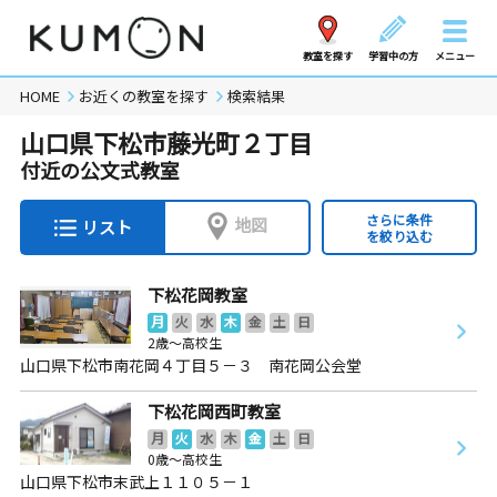
教室を探す
学習中の方
メニュー
HOME
お近くの教室を探す
検索結果
山口県下松市藤光町２丁目
付近の公文式教室
さらに条件
地図
リスト
を絞り込む
下松花岡教室
月
火
水
木
金
土
日
2歳～高校生
山口県下松市南花岡４丁目５－３ 南花岡公会堂
下松花岡西町教室
月
火
水
木
金
土
日
0歳～高校生
山口県下松市末武上１１０５－１