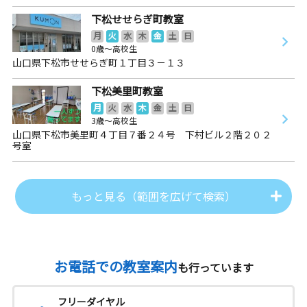
下松せせらぎ町教室
月
火
水
木
金
土
日
0歳～高校生
山口県下松市せせらぎ町１丁目３－１３
下松美里町教室
月
火
水
木
金
土
日
3歳～高校生
山口県下松市美里町４丁目７番２４号 下村ビル２階２０２
号室
もっと見る（範囲を広げて検索）
お電話での教室案内
も行っています
フリーダイヤル