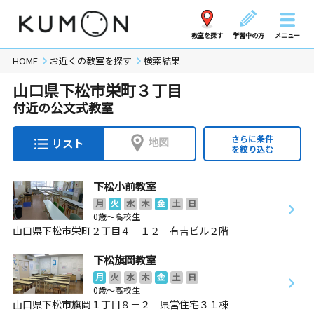
教室を探す
学習中の方
メニュー
HOME
お近くの教室を探す
検索結果
山口県下松市栄町３丁目
付近の公文式教室
さらに条件
地図
リスト
を絞り込む
下松小前教室
月
火
水
木
金
土
日
0歳～高校生
山口県下松市栄町２丁目４－１２ 有吉ビル２階
下松旗岡教室
月
火
水
木
金
土
日
0歳～高校生
山口県下松市旗岡１丁目８－２ 県営住宅３１棟