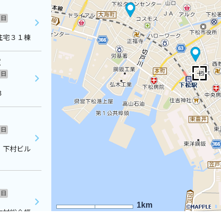
日
住宅３１棟
室
日
３
日
 下村ビル
日
1km
中村総合福