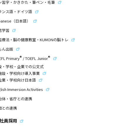
ン習字・かきかた・筆ペン・毛筆
ランス語・ドイツ語
panese（日本語）
信学習
習療法・脳の健康教室・KUMONの脳トレ
もん出版
®
®
EFL Primary
/
TOEFL Junior
設・学校・企業での公文式
施設・学校向け導入事業
企業・学校向け日本語
lish Immersion Activities
治体・省庁との連携
団との連携
社員採用