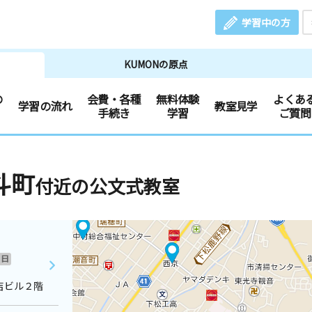
学習中の方
KUMONの原点
の
会費・各種
無料体験
よくあ
学習の流れ
教室見学
手続き
学習
ご質問
斗町
付近の公文式教室
日
吉ビル２階