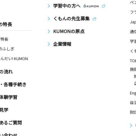
ペ
学習中の方へ
フ
くもんの先生募集
Ja
の特長
KUMONの原点
通
の特長
学
企業情報
Nのふしぎ
く
んだい! KUMON
TO
施
の流れ
・各種手続き
Eng
体験学習
自
見学
財
あるご質問
い合わせ