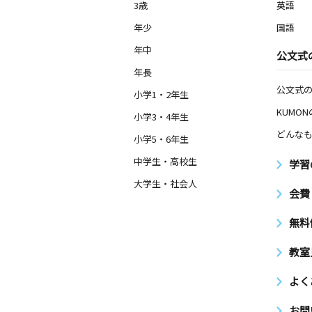
3歳
英語
年少
国語
年中
公文式
年長
公文式
小学1・2年生
KUMO
小学3・4年生
どんなも
小学5・6年生
中学生・高校生
学習
大学生・社会人
会費
無料
教室
よく
お問