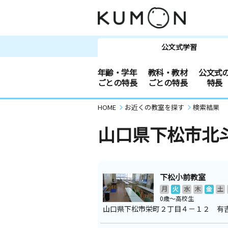
公文式学習
年齢・学年
教科・教材
公文式
ごとの特長
ごとの特長
特長
HOME
お近くの教室を探す
検索結果
山口県下松市北
下松小前教室
月
火
水
木
金
土
0歳～高校生
山口県下松市栄町２丁目４－１２ 有