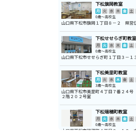
下松旗岡教室
月
火
水
木
金
土
0歳～高校生
山口県下松市旗岡１丁目８－２ 県営
下松せせらぎ町教
月
火
水
木
金
土
0歳～高校生
山口県下松市せせらぎ町１丁目３－１
下松美里町教室
月
火
水
木
金
土
3歳～高校生
山口県下松市美里町４丁目７番２４号
２階２０２号室
下松瑞穂町教室
月
火
水
木
金
土
0歳～高校生
山口県下松市瑞穂町４丁目３－１２ 
祉センター