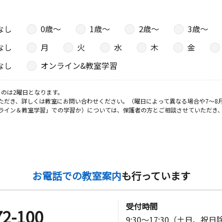
なし
0歳〜
1歳〜
2歳〜
3歳〜
なし
月
火
水
木
金
なし
オンライン&教室学習
のは2曜日となります。
ただき、詳しくは教室にお問い合わせください。（曜日によって異なる場合や7～8
ライン＆教室学習」での学習か）については、保護者の方とご相談させていただき
お電話での教室案内
も行っています
受付時間
72-100
9:30～17:30（土日、祝