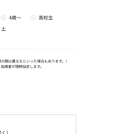
4歳〜
高校生
土
月の間は異なるといった場合もあります。）
、指導者が随時指定します。
日除く）