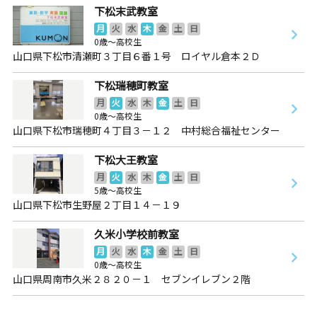
下松末武教室
月
火
水
木
金
土
日
0歳～高校生
山口県下松市清瀬町３丁目６番１号 ロイヤル倉本２Ｄ
下松瑞穂町教室
月
火
水
木
金
土
日
0歳～高校生
山口県下松市瑞穂町４丁目３－１２ 中村総合福祉センター
下松大王教室
月
火
水
木
金
土
日
5歳～高校生
山口県下松市生野屋２丁目１４－１９
久米小学校前教室
月
火
水
木
金
土
日
0歳～高校生
山口県周南市久米２８２０－１ セブンイレブン２階