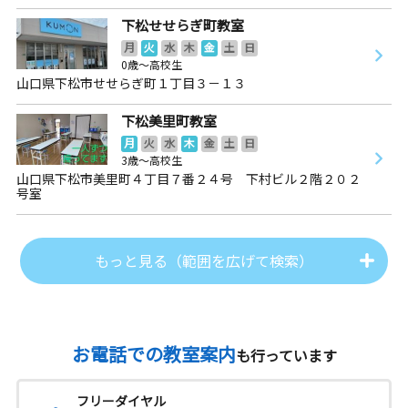
下松せせらぎ町教室
月
火
水
木
金
土
日
0歳～高校生
山口県下松市せせらぎ町１丁目３－１３
下松美里町教室
月
火
水
木
金
土
日
3歳～高校生
山口県下松市美里町４丁目７番２４号 下村ビル２階２０２
号室
もっと見る（範囲を広げて検索）
お電話での教室案内
も行っています
フリーダイヤル