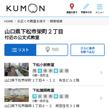
教室を探す
学習中の方
メニュー
HOME
お近くの教室を探す
検索結果
山口県下松市栄町２丁目
付近の公文式教室
さらに条件
地図
リスト
を絞り込む
下松小前教室
月
火
水
木
金
土
日
0歳～高校生
山口県下松市栄町２丁目４－１２ 有吉ビル２階
下松旗岡教室
月
火
水
木
金
土
日
0歳～高校生
山口県下松市旗岡１丁目８－２ 県営住宅３１棟