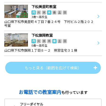
下松美里町教室
月
火
水
木
金
土
日
3歳～高校生
山口県下松市美里町４丁目７番２４号 下村ビル２階２０２
号室
下松旗岡教室
月
火
水
木
金
土
日
0歳～高校生
山口県下松市旗岡１丁目８－２ 県営住宅３１棟
もっと見る（範囲を広げて検索）
お電話での教室案内
も行っています
フリーダイヤル