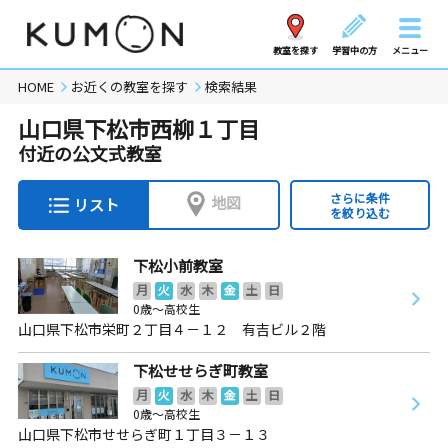
教室を探す
学習中の方
メニュー
HOME
お近くの教室を探す
検索結果
山口県下松市西柳１丁目
付近の公文式教室
さらに条件
地図
リスト
を絞り込む
下松小前教室
月
火
水
木
金
土
日
0歳～高校生
山口県下松市栄町２丁目４－１２ 有吉ビル２階
下松せせらぎ町教室
月
火
水
木
金
土
日
0歳～高校生
山口県下松市せせらぎ町１丁目３－１３