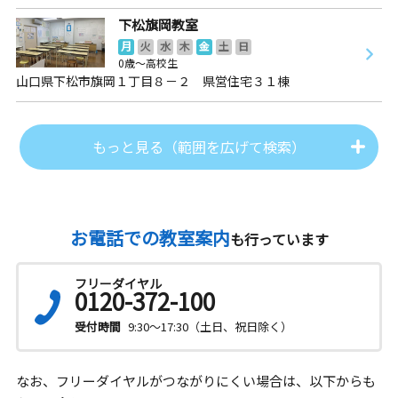
下松旗岡教室
月
火
水
木
金
土
日
0歳～高校生
山口県下松市旗岡１丁目８－２ 県営住宅３１棟
もっと見る（範囲を広げて検索）
お電話での教室案内
も行っています
フリーダイヤル
0120-372-100
受付時間
9:30～17:30（土日、祝日除く）
なお、フリーダイヤルがつながりにくい場合は、以下からも