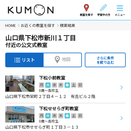
教室を探す
学習中の方
メニュー
HOME
お近くの教室を探す
検索結果
山口県下松市新川１丁目
付近の公文式教室
さらに条件
地図
リスト
を絞り込む
下松小前教室
月
火
水
木
金
土
日
0歳～高校生
山口県下松市栄町２丁目４－１２ 有吉ビル２階
下松せせらぎ町教室
月
火
水
木
金
土
日
0歳～高校生
山口県下松市せせらぎ町１丁目３－１３