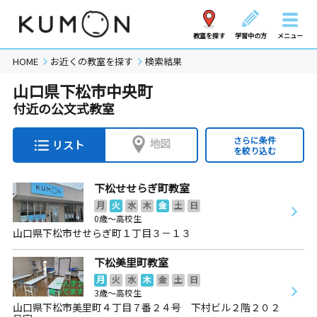
教室を探す
学習中の方
メニュー
HOME
お近くの教室を探す
検索結果
山口県下松市中央町
付近の公文式教室
さらに条件
地図
リスト
を絞り込む
下松せせらぎ町教室
月
火
水
木
金
土
日
0歳～高校生
山口県下松市せせらぎ町１丁目３－１３
下松美里町教室
月
火
水
木
金
土
日
3歳～高校生
山口県下松市美里町４丁目７番２４号 下村ビル２階２０２