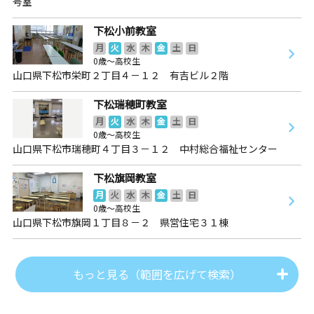
号室
下松小前教室
月
火
水
木
金
土
日
0歳～高校生
山口県下松市栄町２丁目４－１２ 有吉ビル２階
下松瑞穂町教室
月
火
水
木
金
土
日
0歳～高校生
山口県下松市瑞穂町４丁目３－１２ 中村総合福祉センター
下松旗岡教室
月
火
水
木
金
土
日
0歳～高校生
山口県下松市旗岡１丁目８－２ 県営住宅３１棟
もっと見る（範囲を広げて検索）