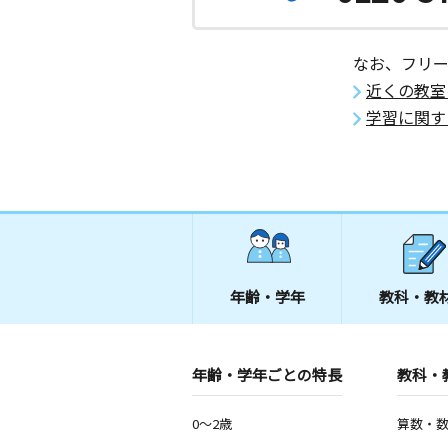
山口県周南市秋月１丁目３－１８
周陽教室
なお、フリ
月
火
水
木
金
土
近くの教室
0歳～高校生
山口県周南市周陽１丁目６‐１５
学習に関す
年齢・学年
教科・教
年齢・学年ごとの特長
教科・
0～2歳
算数・