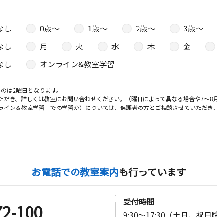
なし
0歳〜
1歳〜
2歳〜
3歳〜
日
なし
月
火
水
木
金
山１０１号
なし
オンライン&教室学習
日
のは2曜日となります。
ただき、詳しくは教室にお問い合わせください。（曜日によって異なる場合や7～8
ライズ一の
ライン＆教室学習」での学習か）については、保護者の方とご相談させていただき
日
松原公会堂
お電話での教室案内
も行っています
日
受付時間
72-100
9:30～17:30（土日、祝