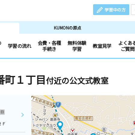
学習中の方
KUMONの原点
の
会費・各種
無料体験
よくあ
学習の流れ
教室見学
手続き
学習
ご質問
番町１丁目
付近の公文式教室
日
２Ｆ