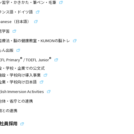
ン習字・かきかた・筆ペン・毛筆
ランス語・ドイツ語
panese（日本語）
信学習
習療法・脳の健康教室・KUMONの脳トレ
もん出版
®
®
EFL Primary
/
TOEFL Junior
設・学校・企業での公文式
施設・学校向け導入事業
企業・学校向け日本語
lish Immersion Activities
治体・省庁との連携
団との連携
社員採用