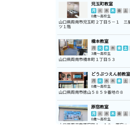
児玉町教室
月
火
水
木
金
土
0歳～高校生
山口県周南市児玉町２丁目５－１ 三
ツ１階
橋本教室
月
火
水
木
金
土
3歳～高校生
山口県周南市橋本町１丁目５３
どうぶつえん前教
月
火
水
木
金
土
0歳～高校生
山口県周南市徳山５８５９番地の８
原宿教室
月
火
水
木
金
土
0歳～高校生
山口県周南市原宿町１－１８ 原宿ハ