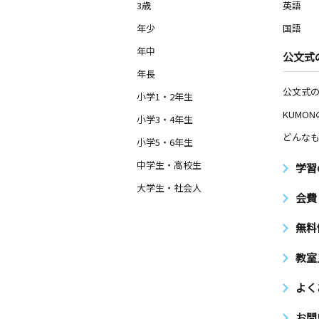
3歳
英語
年少
国語
年中
公文式
年長
公文式
小学1・2年生
KUMO
小学3・4年生
どんなも
小学5・6年生
中学生・高校生
学習
大学生・社会人
会費
無料
教室
よく
お問