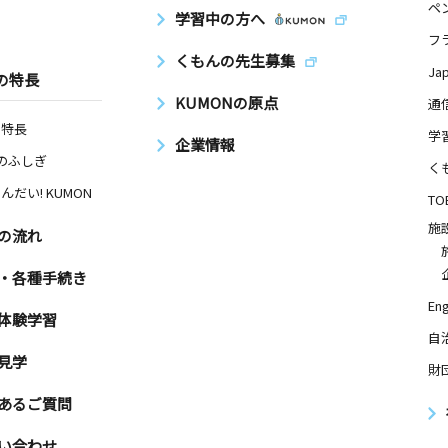
ペ
学習中の方へ
フ
くもんの先生募集
Ja
の特長
KUMONの原点
通
の特長
学
企業情報
Nのふしぎ
く
んだい! KUMON
TO
施
の流れ
・各種手続き
Eng
体験学習
自
見学
財
あるご質問
い合わせ