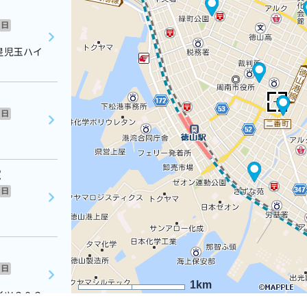
日
星児玉ハイ
日
室
日
日
1km
イツ２０２