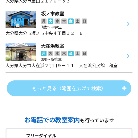
大分県大分市屋山２１７０－５３
坂ノ市教室
月
火
水
木
金
土
日
3歳～中学生
大分県大分市坂ノ市中央４丁目１２－６
大在浜教室
月
火
水
木
金
土
日
3歳～高校生
大分県大分市大在浜２丁目９－１１ 大在浜公民館 和室
もっと見る（範囲を広げて検索）
お電話での教室案内
も行っています
フリーダイヤル