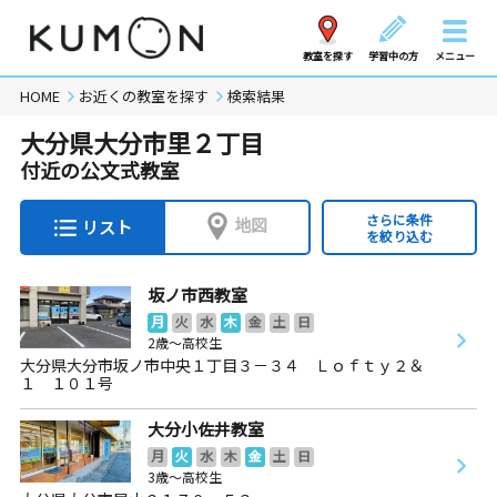
教室を探す
学習中の方
メニュー
HOME
お近くの教室を探す
検索結果
大分県大分市里２丁目
付近の公文式教室
さらに条件
地図
リスト
を絞り込む
坂ノ市西教室
月
火
水
木
金
土
日
2歳～高校生
大分県大分市坂ノ市中央１丁目３－３４ Ｌｏｆｔｙ２＆
１ １０１号
大分小佐井教室
月
火
水
木
金
土
日
3歳～高校生