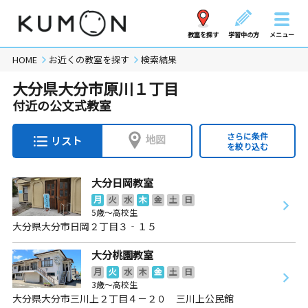
教室を探す
学習中の方
メニュー
HOME
お近くの教室を探す
検索結果
大分県大分市原川１丁目
付近の公文式教室
さらに条件
地図
リスト
を絞り込む
大分日岡教室
月
火
水
木
金
土
日
5歳～高校生
大分県大分市日岡２丁目３‐１５
大分桃園教室
月
火
水
木
金
土
日
3歳～高校生
大分県大分市三川上２丁目４－２０ 三川上公民館