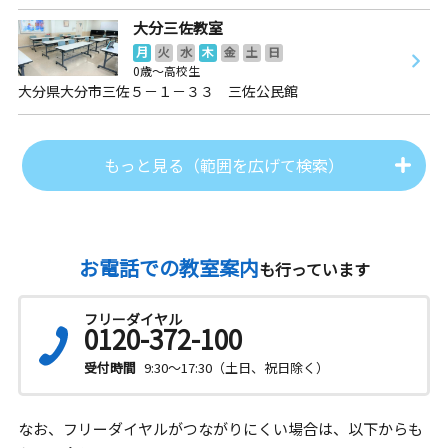
大分三佐教室
月
火
水
木
金
土
日
0歳～高校生
大分県大分市三佐５－１－３３ 三佐公民館
もっと見る（範囲を広げて検索）
お電話での教室案内
も行っています
フリーダイヤル
0120-372-100
受付時間
9:30～17:30（土日、祝日除く）
なお、フリーダイヤルがつながりにくい場合は、以下からも