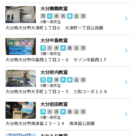
大分舞鶴教室
月
火
水
木
金
土
日
0歳～高校生
大分県大分市大津町１丁目８ 大津町一丁目公民館
大分中島教室
月
火
水
木
金
土
日
3歳～高校生
大分県大分市中島西１丁目２－８ セゾン中島西１Ｆ
大分府内教室
月
火
水
木
金
土
日
0歳～高校生
大分県大分市大手町１丁目２－５ 三和コーポ１０９
大分岩田教室
月
火
水
木
金
土
日
0歳～高校生
大分県大分市南津留２３－２４ 南津留公民館
おおとり教室