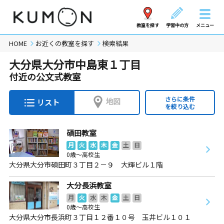
教室を探す
学習中の方
メニュー
HOME
お近くの教室を探す
検索結果
大分県大分市中島東１丁目
付近の公文式教室
さらに条件
地図
リスト
を絞り込む
碩田教室
月
火
水
木
金
土
日
0歳～高校生
大分県大分市碩田町３丁目２－９ 大輝ビル１階
大分長浜教室
月
火
水
木
金
土
日
0歳～高校生
大分県大分市長浜町３丁目１２番１０号 玉井ビル１０１