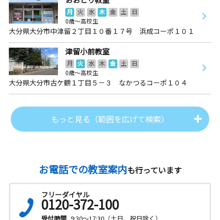
月
火
水
木
金
土
日
0歳～高校生
大分県大分市中津留２丁目１０番１７号 浜成コーポ１０１
津留小前教室
月
火
水
木
金
土
日
0歳～高校生
大分県大分市古ケ鶴１丁目５－３ なかつるコーポ１０４
もっと見る（範囲を広げて検索）
お電話での教室案内
も行っています
フリーダイヤル
0120-372-100
受付時間
9:30～17:30（土日、祝日除く）