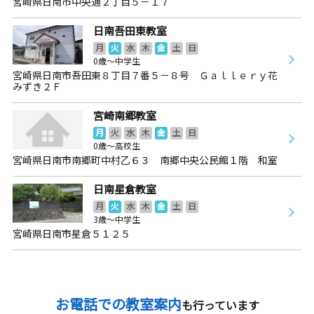
宮崎県日南市中央通２丁目５－１７
日南吾田東教室
月
火
水
木
金
土
日
0歳～中学生
宮崎県日南市吾田東８丁目７番５－８号 Ｇａｌｌｅｒｙ花
みずき２Ｆ
宮崎南郷教室
月
火
水
木
金
土
日
0歳～高校生
宮崎県日南市南郷町中村乙６３ 南郷中央公民館１階 和室
日南星倉教室
月
火
水
木
金
土
日
3歳～中学生
宮崎県日南市星倉５１２５
お電話での教室案内
も行っています