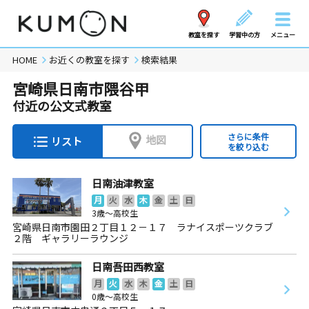
教室を探す
学習中の方
メニュー
HOME
お近くの教室を探す
検索結果
宮崎県日南市隈谷甲
付近の公文式教室
さらに条件
地図
リスト
を絞り込む
日南油津教室
月
火
水
木
金
土
日
3歳～高校生
宮崎県日南市園田２丁目１２－１７ ラナイスポーツクラブ
２階 ギャラリーラウンジ
日南吾田西教室
月
火
水
木
金
土
日
0歳～高校生