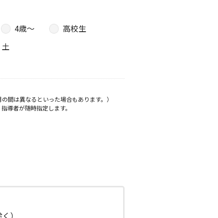
4歳〜
高校生
土
月の間は異なるといった場合もあります。）
、指導者が随時指定します。
日除く）