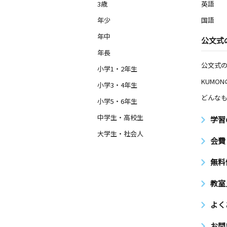
3歳
英語
年少
国語
年中
公文式
年長
公文式
小学1・2年生
KUMO
小学3・4年生
どんなも
小学5・6年生
中学生・高校生
学習
大学生・社会人
会費
無料
教室
よく
お問