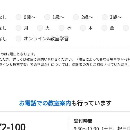
なし
0歳〜
1歳〜
2歳〜
3歳〜
なし
月
火
水
木
金
なし
オンライン&教室学習
のは2曜日となります。
ただき、詳しくは教室にお問い合わせください。（曜日によって異なる場合や7～8
ライン＆教室学習」での学習か）については、保護者の方とご相談させていただき
お電話での教室案内
も行っています
受付時間
72-100
9:30～17:30（土日、祝