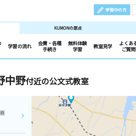
学習中の方
KUMONの原点
の
会費・各種
無料体験
よくあ
学習の流れ
教室見学
手続き
学習
ご質問
野中野
付近の公文式教室
日