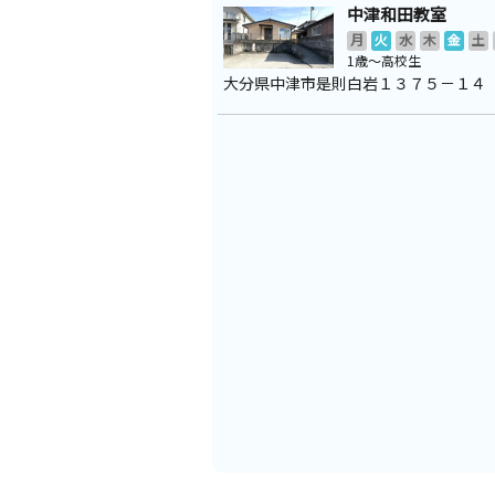
中津和田教室
月
火
水
木
金
土
1歳～高校生
大分県中津市是則白岩１３７５－１４