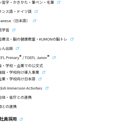
ン習字・かきかた・筆ペン・毛筆
ランス語・ドイツ語
panese（日本語）
信学習
習療法・脳の健康教室・KUMONの脳トレ
もん出版
®
®
EFL Primary
/
TOEFL Junior
設・学校・企業での公文式
施設・学校向け導入事業
企業・学校向け日本語
lish Immersion Activities
治体・省庁との連携
団との連携
社員採用