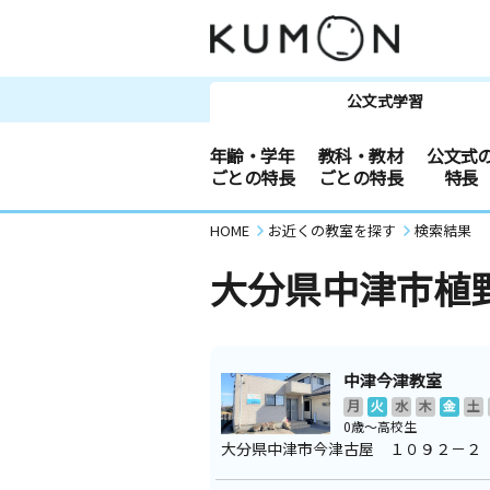
公文式学習
年齢・学年
教科・教材
公文式
ごとの特長
ごとの特長
特長
HOME
お近くの教室を探す
検索結果
大分県中津市植
中津今津教室
月
火
水
木
金
土
0歳～高校生
大分県中津市今津古屋 １０９２－２