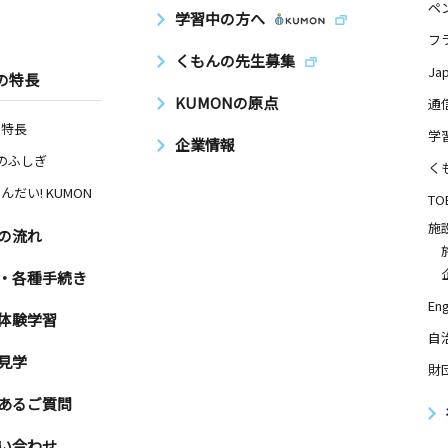
ペ
学習中の方へ
フ
くもんの先生募集
Ja
の特長
KUMONの原点
通
の特長
学
企業情報
Nのふしぎ
く
んだい! KUMON
TO
施
の流れ
・各種手続き
Eng
体験学習
自
見学
財
あるご質問
い合わせ