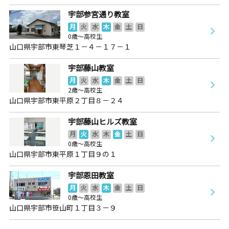
宇部参宮通り教室
月
火
水
木
金
土
日
0歳～高校生
山口県宇部市東琴芝１－４－１７－１
宇部藤山教室
月
火
水
木
金
土
日
2歳～高校生
山口県宇部市東平原２丁目８－２４
宇部藤山ヒルズ教室
月
火
水
木
金
土
日
0歳～高校生
山口県宇部市東平原１丁目９の１
宇部恩田教室
月
火
水
木
金
土
日
0歳～高校生
山口県宇部市笹山町１丁目３－９