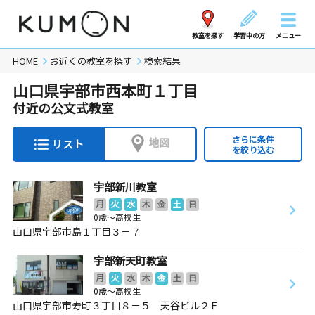
教室を探す
学習中の方
メニュー
HOME
お近くの教室を探す
検索結果
山口県宇部市西本町１丁目
付近の公文式教室
さらに条件
地図
リスト
を絞り込む
宇部新川教室
月
火
水
木
金
土
日
0歳～高校生
山口県宇部市島１丁目３－７
宇部新天町教室
月
火
水
木
金
土
日
0歳～高校生
山口県宇部市寿町３丁目８－５ 天谷ビル２Ｆ