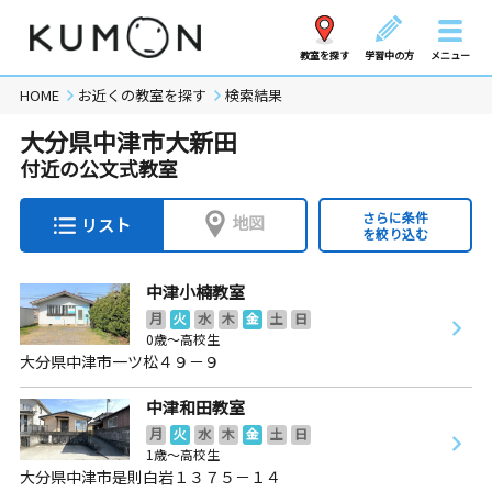
教室を探す
学習中の方
メニュー
HOME
お近くの教室を探す
検索結果
大分県中津市大新田
付近の公文式教室
さらに条件
地図
リスト
を絞り込む
中津小楠教室
月
火
水
木
金
土
日
0歳～高校生
大分県中津市一ツ松４９－９
中津和田教室
月
火
水
木
金
土
日
1歳～高校生
大分県中津市是則白岩１３７５－１４