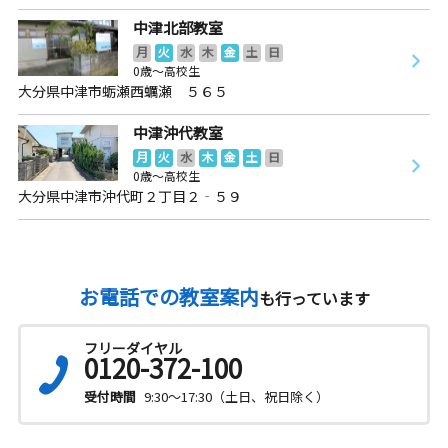
中津北部教室
月
火
水
木
金
土
日
0歳～高校生
大分県中津市蛎瀬西蠣瀬 ５６５
中津沖代教室
月
火
水
木
金
土
日
0歳～高校生
大分県中津市沖代町２丁目２‐５９
お電話での教室案内
も行っています
フリーダイヤル
0120-372-100
受付時間
9:30～17:30（土日、祝日除く）