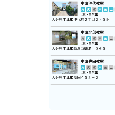
中津沖代教室
月
火
水
木
金
土
0歳～高校生
大分県中津市沖代町２丁目２‐５９
中津北部教室
月
火
水
木
金
土
0歳～高校生
大分県中津市蛎瀬西蠣瀬 ５６５
中津豊田教室
月
火
水
木
金
土
0歳～高校生
大分県中津市島田４５８－２