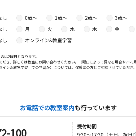
なし
0歳〜
1歳〜
2歳〜
3歳〜
なし
月
火
水
木
金
なし
オンライン&教室学習
のは2曜日となります。
ただき、詳しくは教室にお問い合わせください。（曜日によって異なる場合や7～8
ライン＆教室学習」での学習か）については、保護者の方とご相談させていただき
お電話での教室案内
も行っています
受付時間
72-100
9:30～17:30（土日、祝