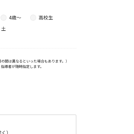
4歳〜
高校生
土
月の間は異なるといった場合もあります。）
、指導者が随時指定します。
日除く）