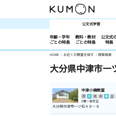
公文式学習
年齢・学年
教科・教材
公文式
ごとの特長
ごとの特長
特長
HOME
お近くの教室を探す
検索結果
大分県中津市一
中津小楠教室
月
火
水
木
金
土
0歳～高校生
大分県中津市一ツ松４９－９