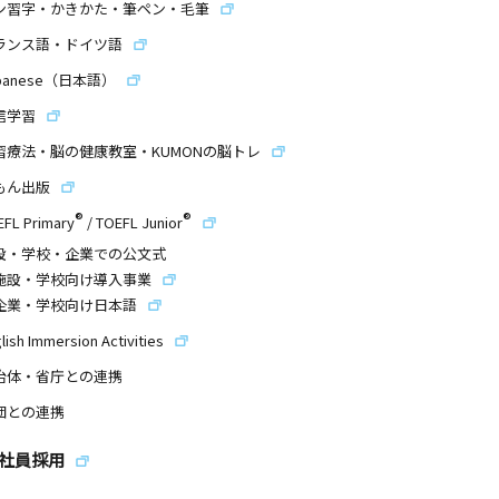
ン習字・かきかた・筆ペン・毛筆
ランス語・ドイツ語
panese（日本語）
信学習
習療法・脳の健康教室・KUMONの脳トレ
もん出版
®
®
EFL Primary
/
TOEFL Junior
設・学校・企業での公文式
施設・学校向け導入事業
企業・学校向け日本語
lish Immersion Activities
治体・省庁との連携
団との連携
社員採用