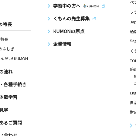
ペ
学習中の方へ
フ
くもんの先生募集
Ja
の特長
KUMONの原点
通
の特長
学
企業情報
Nのふしぎ
く
んだい! KUMON
TO
施
の流れ
・各種手続き
Eng
体験学習
自
見学
財
あるご質問
い合わせ