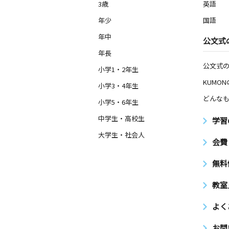
3歳
英語
年少
国語
年中
公文式
年長
公文式
小学1・2年生
KUMO
小学3・4年生
どんなも
小学5・6年生
中学生・高校生
学習
大学生・社会人
会費
無料
教室
よく
お問