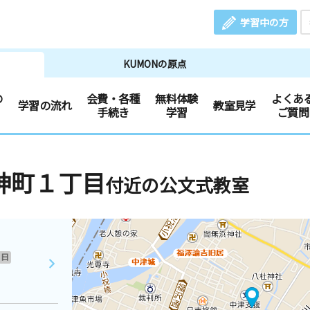
学習中の方
KUMONの原点
の
会費・各種
無料体験
よくあ
学習の流れ
教室見学
手続き
学習
ご質問
神町１丁目
付近の公文式教室
日