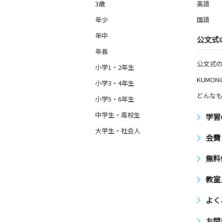
3歳
英語
年少
国語
年中
公文式
年長
公文式
小学1・2年生
KUMO
小学3・4年生
どんなも
小学5・6年生
中学生・高校生
学習
大学生・社会人
会費
無料
教室
よく
お問