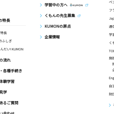
ペ
学習中の方へ
フ
くもんの先生募集
Ja
の特長
KUMONの原点
通
の特長
学
企業情報
Nのふしぎ
く
んだい! KUMON
TO
施
の流れ
・各種手続き
Eng
体験学習
自
見学
財
あるご質問
い合わせ