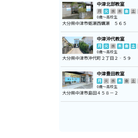
中津北部教室
月
火
水
木
金
土
0歳～高校生
大分県中津市蛎瀬西蠣瀬 ５６５
中津沖代教室
月
火
水
木
金
土
0歳～高校生
大分県中津市沖代町２丁目２‐５９
中津豊田教室
月
火
水
木
金
土
0歳～高校生
大分県中津市島田４５８－２