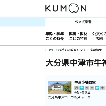
公文式学習
年齢・学年
教科・教材
公文式
ごとの特長
ごとの特長
特長
HOME
お近くの教室を探す
検索結果
大分県中津市牛
中津小楠教室
月
火
水
木
金
土
0歳～高校生
大分県中津市一ツ松４９－９