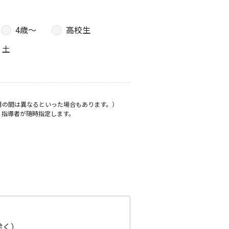
4歳〜
高校生
土
月の間は異なるといった場合もあります。）
、指導者が随時指定します。
日除く）