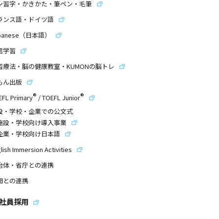
ン習字・かきかた・筆ペン・毛筆
ランス語・ドイツ語
panese（日本語）
信学習
習療法・脳の健康教室・KUMONの脳トレ
もん出版
®
®
EFL Primary
/
TOEFL Junior
設・学校・企業での公文式
施設・学校向け導入事業
企業・学校向け日本語
lish Immersion Activities
治体・省庁との連携
団との連携
社員採用