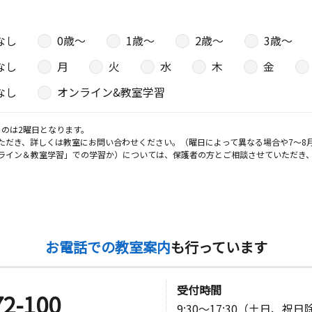
なし
0歳〜
1歳〜
2歳〜
3歳〜
なし
月
火
水
木
金
なし
オンライン&教室学習
のは2曜日となります。
ただき、詳しくは教室にお問い合わせください。（曜日によって異なる場合や7～8
ライン＆教室学習」での学習か）については、保護者の方とご相談させていただき
お電話での教室案内
も行っています
受付時間
72-100
9:30～17:30（土日、祝